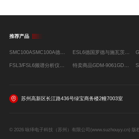
推荐产品
SMC100ASMC100A德国罗德与施瓦茨射频信号源
ESL6德国罗德与施瓦茨预认证EMI接收机
FSL3/FSL6频谱分析仪FSL3/FSL6罗德与施瓦茨
特卖商品GDM-9061GDM-9061台式万用表
苏州高新区长江路436号绿宝商务楼2幢7003室
© 2026 咏绎电子科技（苏州）有限公司(www.suzhouyy.cn)