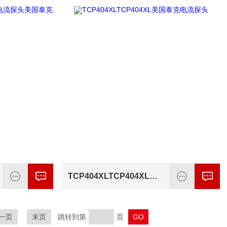
TCP404XLTCP404XL美国泰克电流探头
一页
末页
跳转到第
页