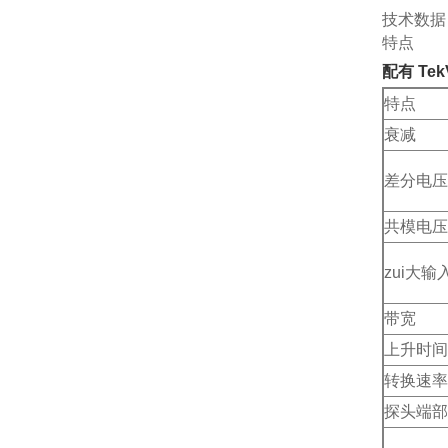
技术数据
特点
配有 Tek
特点
衰减
差分电压
共模电压
zui大
带宽
上升时间
转换速率
探头端部