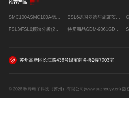
推荐产品
SMC100ASMC100A德国罗德与施瓦茨射频信号源
ESL6德国罗德与施瓦茨预认证EMI接收机
FSL3/FSL6频谱分析仪FSL3/FSL6罗德与施瓦茨
特卖商品GDM-9061GDM-9061台式万用表
苏州高新区长江路436号绿宝商务楼2幢7003室
© 2026 咏绎电子科技（苏州）有限公司(www.suzhouyy.cn)