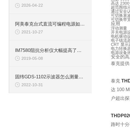
高达 230
2026-04-22
超范围指
通过安全
可切换衰
可切换带
应用
阿美泰克台式直流可编程电源如何保养维护？
浮动测量
2021-10-27
开关电源
电机驱动
电子镇流
CRT 显
电力转换
IM7580阻抗分析仪大幅提高了生产效率
电源设备
安全的高
2019-05-08
泰克提供
固纬GDS-1102示波器怎么测量相位？
泰克
THD
2022-10-31
达 100
户超出探
THDP02
路时十分有