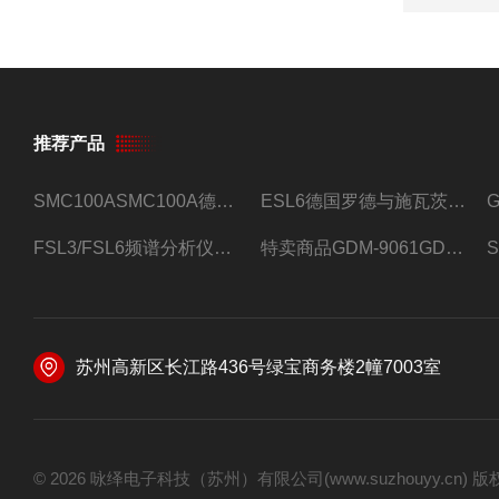
推荐产品
SMC100ASMC100A德国罗德与施瓦茨射频信号源
ESL6德国罗德与施瓦茨预认证EMI接收机
FSL3/FSL6频谱分析仪FSL3/FSL6罗德与施瓦茨
特卖商品GDM-9061GDM-9061台式万用表
苏州高新区长江路436号绿宝商务楼2幢7003室
© 2026 咏绎电子科技（苏州）有限公司(www.suzhouyy.cn)