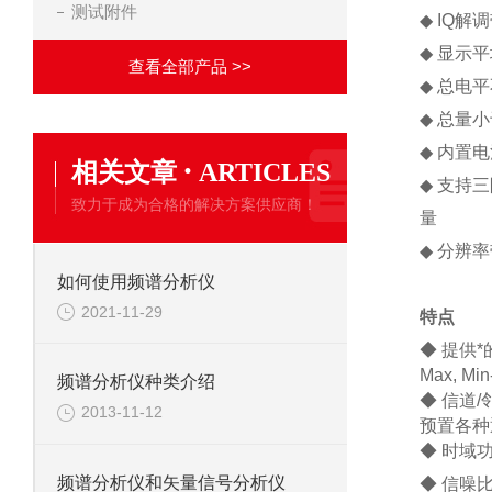
测试附件
◆
IQ解调
◆
显示平均
查看全部产品 >>
◆
总电平
◆
总量小
◆
内置电
·
相关文章
ARTICLES
◆
支持三
致力于成为合格的解决方案供应商！
量
◆
分辨率带
如何使用频谱分析仪
2021-11-29
特点
◆
提供*
Max, Min
频谱分析仪种类介绍
◆
信道/
2013-11-12
预置各种
◆
时域
频谱分析仪和矢量信号分析仪
◆
信噪比