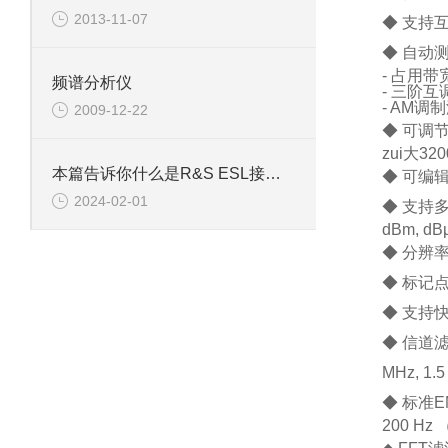
2013-11-07
◆
支持互
◆
自动
-
占用带
频谱分析仪
-
三阶互调
- AM调
2009-12-22
◆
可调
zui大32
本篇告诉你什么是R&S ESL接收机吧
◆
可编辑
2024-02-01
◆
支持
dBm, dBµ
◆
分辨率
◆
标记点
◆
支持快
◆
信道滤波
MHz, 1.
◆
标准E
200 Hz 