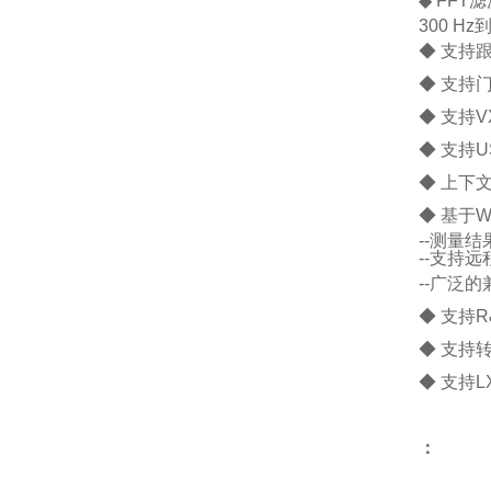
◆
FFT
300 H
◆
支持
◆
支持门限
◆
支持V
◆
支持U
◆
上下
◆
基于W
--测量
--支持远程
--广泛
◆
支持R
◆
支持转
◆
支持L
：