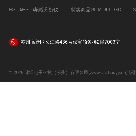
FSL3/FSL6频谱分析仪FSL3/FSL6罗德与施瓦茨
特卖商品GDM-9061GDM-9061台式万用表
苏州高新区长江路436号绿宝商务楼2幢7003室
© 2026 咏绎电子科技（苏州）有限公司(www.suzhouyy.cn)