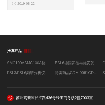
2019-08-22
推荐产品
SMC100ASMC100A德国罗德与施瓦茨射频信号源
ESL6德国罗德与施瓦茨预认证EMI接收机
FSL3/FSL6频谱分析仪FSL3/FSL6罗德与施瓦茨
特卖商品GDM-9061GDM-9061台式万用表
苏州高新区长江路436号绿宝商务楼2幢7003室