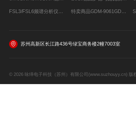
FSL3/FSL6频谱分析仪FSL3/FSL6罗德与施瓦茨
特卖商品GDM-9061GDM-9061台式万用表
苏州高新区长江路436号绿宝商务楼2幢7003室
© 2026 咏绎电子科技（苏州）有限公司(www.suzhouyy.cn)