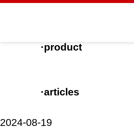
产品分类
·
product
我们相信合格的产品是信誉的
示波器
混合示波器
模拟示波器
数字示波器
手持式数字示波器
探头和附件
查看全部产品 >>
相关文章
·
articles
致力于成为合格的解决方案供
3628NF可编程滤波器实践应
2024-08-19
TH2689A漏电流绝缘测试