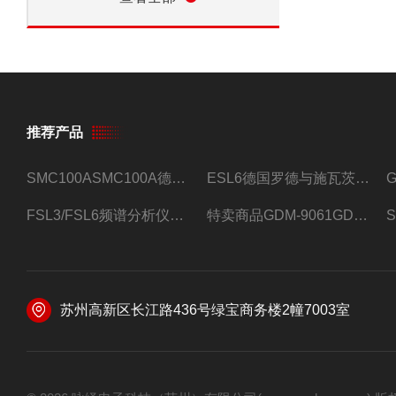
推荐产品
SMC100ASMC100A德国罗德与施瓦茨射频信号源
ESL6德国罗德与施瓦茨预认证EMI接收机
FSL3/FSL6频谱分析仪FSL3/FSL6罗德与施瓦茨
特卖商品GDM-9061GDM-9061台式万用表
苏州高新区长江路436号绿宝商务楼2幢7003室