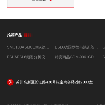
推荐产品
SMC100ASMC100A德国罗德与施瓦茨射频信号源
ESL6德国罗德与施瓦茨预认证EMI接收机
FSL3/FSL6频谱分析仪FSL3/FSL6罗德与施瓦茨
特卖商品GDM-9061GDM-9061台式万用表
苏州高新区长江路436号绿宝商务楼2幢7003室