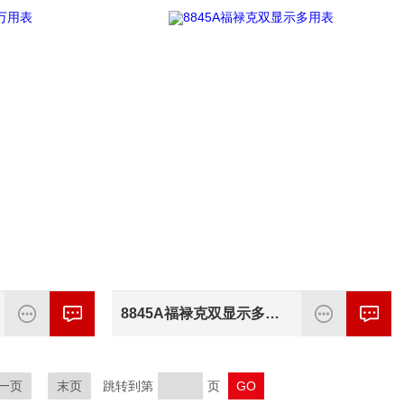
8845A福禄克双显示多用表
一页
末页
跳转到第
页