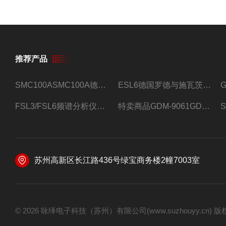
推荐产品
SMC100ASMC100A德国罗德与施瓦茨射频信号源
ESL6德国罗德与施瓦茨预认证EMI接收机
FSL3/FSL6频谱分析仪FSL3/FSL6罗德与施瓦茨
特卖商品GDM-9061GDM-9061台式万用表
苏州高新区长江路436号绿宝商务楼2幢7003室
© 2026 咏绎电子科技（苏州）有限公司(www.suzhouyy.cn)