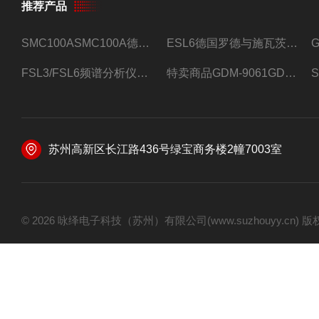
推荐产品
SMC100ASMC100A德国罗德与施瓦茨射频信号源
ESL6德国罗德与施瓦茨预认证EMI接收机
FSL3/FSL6频谱分析仪FSL3/FSL6罗德与施瓦茨
特卖商品GDM-9061GDM-9061台式万用表
苏州高新区长江路436号绿宝商务楼2幢7003室
© 2026 咏绎电子科技（苏州）有限公司(www.suzhouyy.cn)