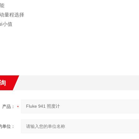
能
动量程选择
ui小值
询
产品：
的单位：