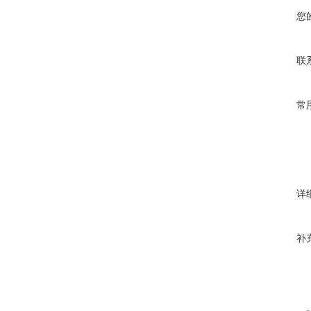
您
联
常
详
补