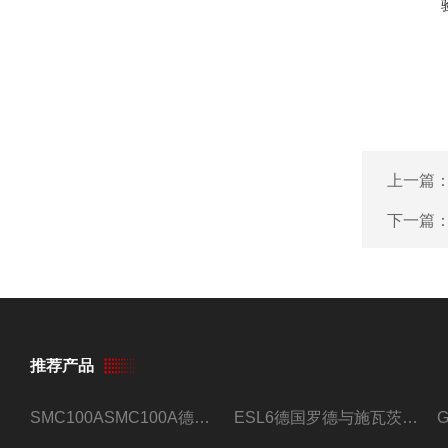
上一篇
下一篇
推荐产品
SMC100ASMC100A德国罗德与施瓦茨射频信号源
ESL6德国罗德与施瓦茨预认证EMI接收机