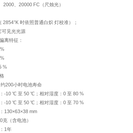
0、2000、20000 FC（尺烛光）
（在 2854°K 时依照普通白炽 灯校准）；
其它可见光光源
偏离特征：
 %
 %
5 %
格
，约200小时电池寿命
-10 ℃ 至 50 ℃；相对湿度：0 至 80 %
-10 ℃ 至 50 ℃；相对湿度：0 至 70 %
130×63×38 mm
20克（含电池）
：1年