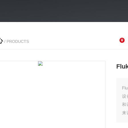
心
/ PRODUCTS
Fl
F
设
和
来
3