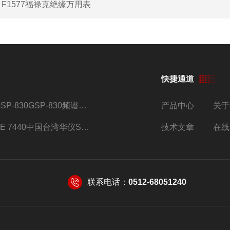
：
F1577福禄克绝缘万用表
快捷通道
GSP-830GSP-830频谱分析仪
产品中心
关于
SE 7440中国台湾华仪SE系列安规综合分析仪
技术文章
在线
联系电话：
0512-68051240