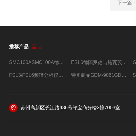
下一篇
推荐产品
SMC100ASMC100A德国罗德与施瓦茨射频信号源
ESL6德国罗德与施瓦茨预认证EMI接收机
FSL3/FSL6频谱分析仪FSL3/FSL6罗德与施瓦茨
特卖商品GDM-9061GDM-9061台式万用表
苏州高新区长江路436号绿宝商务楼2幢7003室