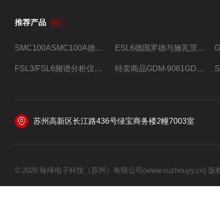
推荐产品
SMC100ASMC100A德国罗德与施瓦茨射频信号源
ESL6德国罗德与施瓦茨预认证EMI接收机
FSL3/FSL6频谱分析仪FSL3/FSL6罗德与施瓦茨
特卖商品GDM-9061GDM-9061台式万用表
苏州高新区长江路436号绿宝商务楼2幢7003室
© 2026 咏绎电子科技（苏州）有限公司(www.suzhouyy.cn)