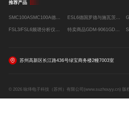
推荐产品
SMC100ASMC100A德国罗德与施瓦茨射频信号源
ESL6德国罗德与施瓦茨预认证EMI接收机
FSL3/FSL6频谱分析仪FSL3/FSL6罗德与施瓦茨
特卖商品GDM-9061GDM-9061台式万用表
苏州高新区长江路436号绿宝商务楼2幢7003室
© 2026 咏绎电子科技（苏州）有限公司(www.suzhouyy.cn)