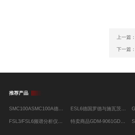
上一篇
下一篇
推荐产品
SMC100ASMC100A德国罗德与施瓦茨射频信号源
ESL6德国罗德与施瓦茨预认证EMI接收机
FSL3/FSL6频谱分析仪FSL3/FSL6罗德与施瓦茨
特卖商品GDM-9061GDM-9061台式万用表