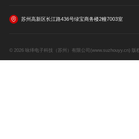
苏州高新区长江路436号绿宝商务楼2幢7003室
© 2026 咏绎电子科技（苏州）有限公司(www.suzhouyy.cn)