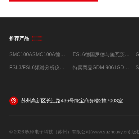
推荐产品
SMC100ASMC100A德国罗德与施瓦茨射频信号源
ESL6德国罗德与施瓦茨预认证EMI接收机
FSL3/FSL6频谱分析仪FSL3/FSL6罗德与施瓦茨
特卖商品GDM-9061GDM-9061台式万用表
苏州高新区长江路436号绿宝商务楼2幢7003室
© 2026 咏绎电子科技（苏州）有限公司(www.suzhouyy.cn)