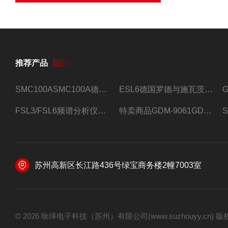
推荐产品
SMC100ASMC100A德国罗德与施瓦茨射频信号源
ESL6德国罗德与施瓦茨预认证EMI接收机
FSL3/FSL6频谱分析仪FSL3/FSL6罗德与施瓦茨
特卖商品GDM-9061GDM-9061台式万用表
苏州高新区长江路436号绿宝商务楼2幢7003室
© 2026 咏绎电子科技（苏州）有限公司(www.suzhouyy.cn)