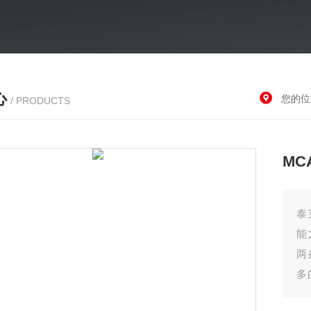
心
您的位
/ PRODUCTS
MC
泰
能
两
多
间