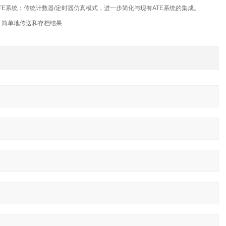
TE系统；传统计数器/定时器仿真模式，进一步简化与现有ATE系统的集成。
录数据，简单地传送和存档结果