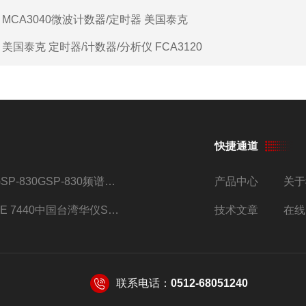
：
MCA3040微波计数器/定时器 美国泰克
：
美国泰克 定时器/计数器/分析仪 FCA3120
快捷通道
GSP-830GSP-830频谱分析仪
产品中心
关于
SE 7440中国台湾华仪SE系列安规综合分析仪
技术文章
在线
联系电话：
0512-68051240