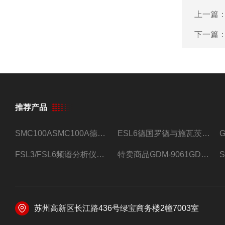
上一篇
下一篇
推荐产品
SMC100ASMC100A德国罗德与施瓦茨射频信号源
ESL6德国罗德与施瓦茨预认证EMI接收机
FSL3/FSL6频谱分析仪FSL3/FSL6罗德与施瓦茨
特卖商品GDM-9061GDM-9061台式万用表
苏州高新区长江路436号绿宝商务楼2幢7003室