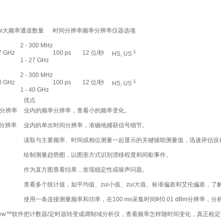
ui大频率
通道数量
时间分辨率
频率分辨率
仪器选项
2 - 300 MHz
1
7 GHz
100 ps
12 位/秒
HS, US
1 - 27 GHz
2 - 300 MHz
1
0 GHz
100 ps
12 位/秒
HS, US
1 - 40 GHz
优点
率分辨率
业内的频率分辨率，查看小的频率变化。
时间分辨率
业内的单次时间分辨率，准确地捕获信号细节。
读取与主要频率、时间或相位测量一起显示的关键辅助测量值，迅速评估设
绘制测量趋势图，以图形方式识别漂移程度和间歇事件。
作为直方图查看结果，发现稳定性或噪声问题。
查看多个统计值，如平均值、zui小值、zui大值、标准偏差和艾伦偏差，了
使用一条连接测量频率和功率，在100 ms采集时间时0.01 dBm分辨率，
iew™软件
把计数器/定时器转变成调制域分析仪，查看频率怎样随时间变化，真正检定