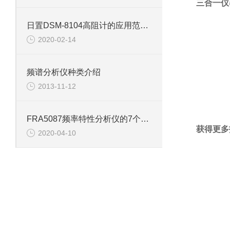
三合一仪
日置DSM-8104高阻计的应用范围及其发展方向
器
2020-02-14
辑分析仪（
MSO
，可选、可升级，借助
DSOX2MSO
）
频谱分析仪种类介绍
2013-11-12
20 MHz
函数发生器：
WaveGen
FRA5087频率特性分析仪的7个特点介绍
获得更多
2020-04-10
性：可在购买后添加带宽、数字通道或
WaveGen
储器
试