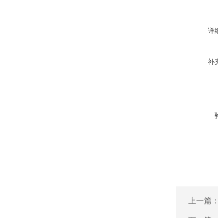
详
补
上一篇