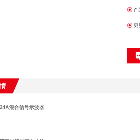
产
更
情
024A混合信号示波器