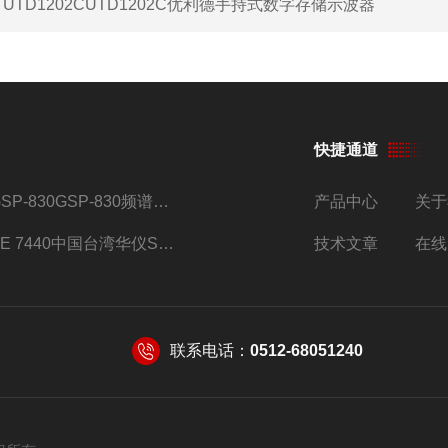
：
UTD1202CUTD1202C优利德手持式数字存储示波器
快捷通道
GSP-830GSP-830频谱分析仪
产品中心
关于
SE 7440中国台湾华仪SE系列安规综合分析仪
技术文章
在线
联系电话：
0512-68051240