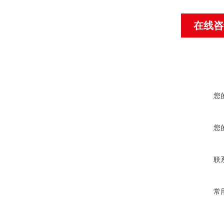
在线咨
您
您
联
常