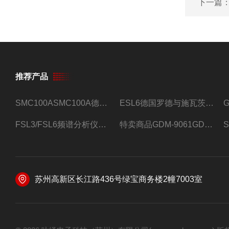
下一篇
推荐产品
SMC100ASMC100A德国罗德与施瓦茨射频信号源
ESL6德国罗德与施瓦茨预认证EMI接收机
FSL3/FSL6频谱分析仪FSL3/FSL6罗德与施瓦茨
特卖商品GDM-9061GDM-9061台式万用表
苏州高新区长江路436号绿宝商务楼2幢7003室