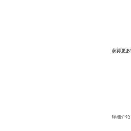
的存储器：
100 kpts
获得更多
性：可在购买后添加带宽、数字通道或
WaveGen
储器
试
详细介绍