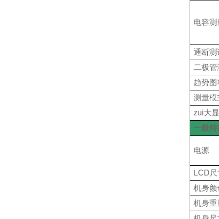
电容测
通断测
二极管
趋势图
测量模
zui大
一般特
电源
LCD
尺
机身颜
机身重
机身尺