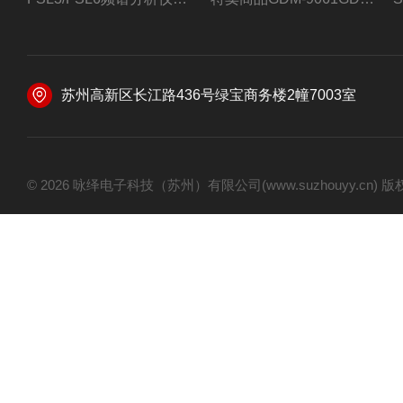
苏州高新区长江路436号绿宝商务楼2幢7003室
© 2026 咏绎电子科技（苏州）有限公司(www.suzhouyy.cn)