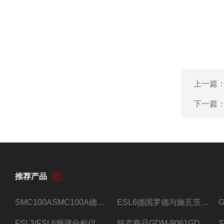
上一篇
下一篇
推荐产品
SMC100ASMC100A德国罗德与施瓦茨射频信号源
ESL6德国罗德与施瓦茨预认证EMI接收机
FSL3/FSL6频谱分析仪FSL3/FSL6罗德与施瓦茨
特卖商品GDM-9061GDM-9061台式万用表