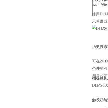
/M2内存选
使用DL
示单屏或
历史搜索
可在20
条件的波
测量和其
捕捉模拟
DLM2
触发功能