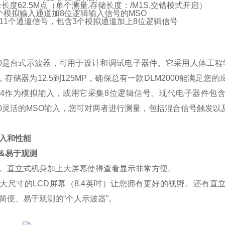
录长度
62.5M
点
（
单个测量
,
存储长度：
/M1S,
交错模式开启
）
个模拟输入通道加
8
位逻辑输入信号的
MSO
11
个通道信号，包含
3
个模拟通道加上
8
位逻辑信号
000是台式示波器，可用于设计和调试电子器件。它采用人体工
z，存储器为12.5到125MP，确保总有一款DLM2000能满足您
4作为模拟输入，或用它采集8位逻辑信号。现代电子器件包
000灵活的MSO输入，您可对两者进行测量，包括混合信号触发
入和性能
&易于观测
。直立式机身加上大屏幕使得查看显示非常方便。
大尺寸的LCD屏幕（8.4英吋）让您拥有更好的视野。还有
简便、易于观测的“个人示波器”。