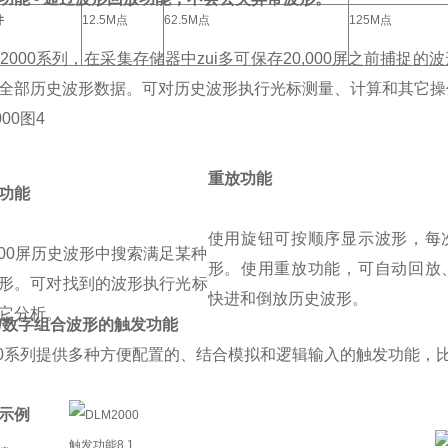
件
12.5M点
62.5M点
125M点
M2000系列，在采集存储器中zui多可保存20,000屏之前捕捉的
全部历史波形数据。可对历史波形执行光标测量、计算和其它操
重放功能
功能
使用旋钮可按顺序显示波形，每
,000屏历史波形中搜索满足某种
形。使用重放功能，可自动回放
形。可对找到的波形执行光标
快进和倒放历史波形。
它分析。
/数字组合波形的触发功能
000系列提供多种方便配置的、结合模拟和逻辑输入的触发功能，
示例