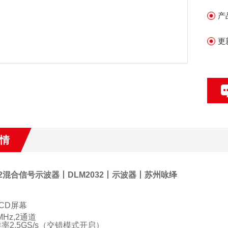
产
更
情
32混合信号示波器丨DLM2032丨示波器丨
苏州咏绎
CD
屏幕
MHz,2
通道
样率
2.5GS/s（
交错模式开启
）