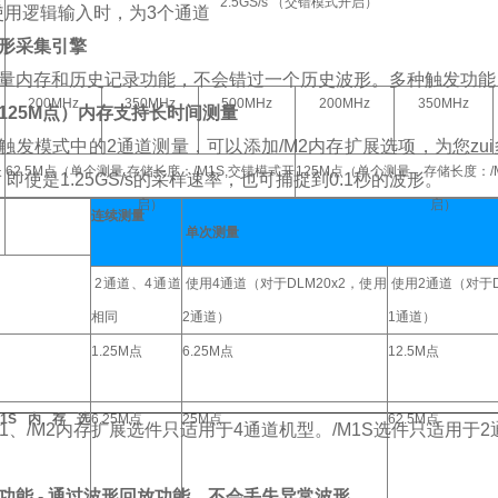
速
2.5GS/s （交错模式开启）
使用逻辑输入时，为3个通道
形采集引擎
量内存和历史记录功能，不会错过一个历史波形。多种触发功能
200MHz
350MHz
500MHz
200MHz
350MHz
125M点）内存支持长时间测量
触发模式中的2通道测量，可以添加/M2内存扩展选项，为您zui多
长
62.5M点（单个测量,存储长度：/M1S,交错模式开
125M点（单个测量，存储长度：/
秒。即使是1.25GS/s的采样速率，也可捕捉到0.1秒的波形。
启）
启）
连续测量
单次测量
2通道、4通道
使用4通道（对于DLM20x2，使用
使用2通道（对于D
相同
2通道）
1通道）
1.25M点
6.25M点
12.5M点
/M1S内存选
6.25M点
25M点
62.5M点
M1、/M2内存扩展选件只适用于4通道机型。/M1S选件只适用于
功能 - 通过波形回放功能，不会丢失异常波形。