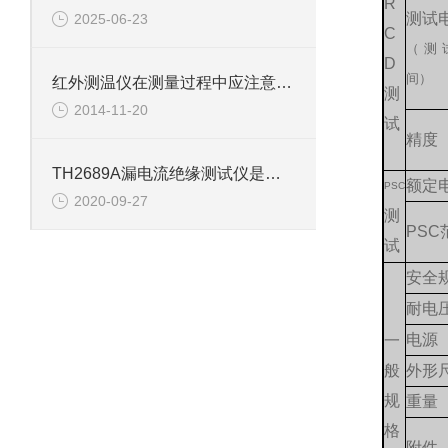
R
测试
2025-06-23
C
（测
D
间）
红外测温仪在测量过程中应注意哪些问题
测
2014-11-20
试
精度
TH2689A漏电流绝缘测试仪是一款优质的漏电流测量仪器
额定
PSC
2020-09-27
测
PSC
试
安全
耐电
电源
一
般
外形
规
重量
格
附件