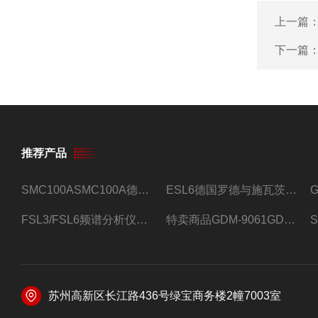
上一篇
下一篇
推荐产品
SMC100ASMC100A德国罗德与施瓦茨射频信号源
ESL6德国罗德与施瓦茨预认证EMI接收机
FSL3/FSL6频谱分析仪FSL3/FSL6罗德与施瓦茨
特卖商品GDM-9061GDM-9061台式万用表
苏州高新区长江路436号绿宝商务楼2幢7003室