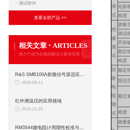
测试附件
测
短路
试
精度
查看全部产品 >>
测量
绝
测试
缘
·
开路
相关文章
ARTICLES
测
额定
致力于成为合格的解决方案供应商！
试
精度
回
额定
R&S SMB100A射频信号源适应多行业需求
路
阻抗
2024-09-11
电
阻
额定
红外测温仪的应用领域
测
2014-11-20
精度
试
测量
RM3544微电阻计周期性校准与校验