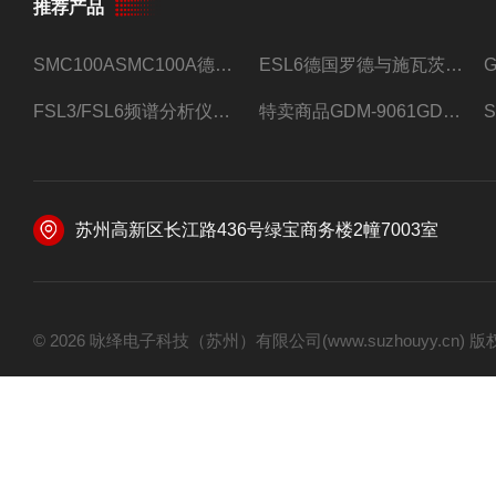
推荐产品
SMC100ASMC100A德国罗德与施瓦茨射频信号源
ESL6德国罗德与施瓦茨预认证EMI接收机
FSL3/FSL6频谱分析仪FSL3/FSL6罗德与施瓦茨
特卖商品GDM-9061GDM-9061台式万用表
苏州高新区长江路436号绿宝商务楼2幢7003室
© 2026 咏绎电子科技（苏州）有限公司(www.suzhouyy.cn)