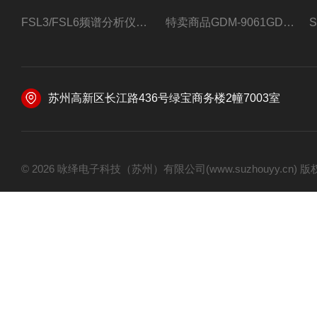
FSL3/FSL6频谱分析仪FSL3/FSL6罗德与施瓦茨
特卖商品GDM-9061GDM-9061台式万用表
苏州高新区长江路436号绿宝商务楼2幢7003室
© 2026 咏绎电子科技（苏州）有限公司(www.suzhouyy.cn)