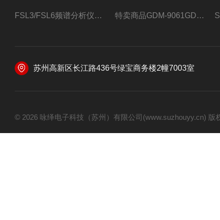
FSL3/FSL6频谱分析仪FSL3/FSL6罗德与施瓦茨
特卖商品GDM-9061GDM-9061台式万用表
苏州高新区长江路436号绿宝商务楼2幢7003室
© 2026 咏绎电子科技（苏州）有限公司(www.suzhouyy.cn)