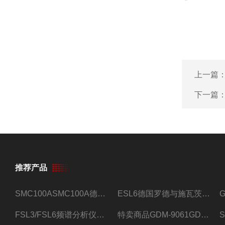
上一篇
下一篇
推荐产品
SMC100ASMC100A德国罗德与施瓦茨射频信号源
ESL6德国罗德与施瓦茨预认证EMI接收机
FSL3/FSL6频谱分析仪FSL3/FSL6罗德与施瓦茨
特卖商品GDM-9061GDM-9061台式万用表