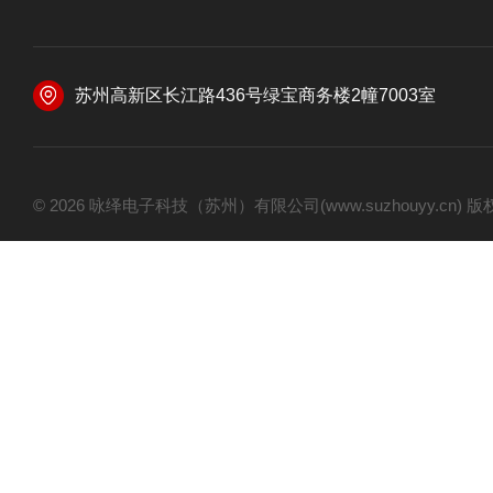
苏州高新区长江路436号绿宝商务楼2幢7003室
© 2026 咏绎电子科技（苏州）有限公司(www.suzhouyy.cn)