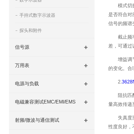
模式切换测
是否符合对
手持式数字示波器
信号的频谱
探头和附件
截止频率校
差，可通过
信号源
增益调节检
万用表
的变化。合
2.
362
电源与负载
阻抗匹配分
电磁兼容测试EMC/EMI/EMS
量高效传递
失真度测量
射频/微波与通信测试
性度良好，