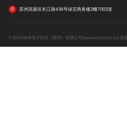
苏州高新区长江路436号绿宝商务楼2幢7003室
© 2026 咏绎电子科技（苏州）有限公司(www.suzhouyy.cn)