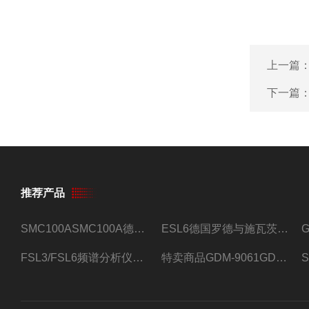
上一篇
下一篇
推荐产品
SMC100ASMC100A德国罗德与施瓦茨射频信号源
ESL6德国罗德与施瓦茨预认证EMI接收机
FSL3/FSL6频谱分析仪FSL3/FSL6罗德与施瓦茨
特卖商品GDM-9061GDM-9061台式万用表