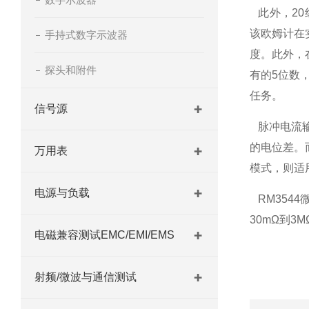
此外，20组
该欧姆计在
手持式数字示波器
度。此外，
探头和附件
有的5位数
任务。
信号源
脉冲电流输
的电位差。
万用表
模式，则适
电源与负载
RM354
30mΩ到
电磁兼容测试EMC/EMI/EMS
射频/微波与通信测试