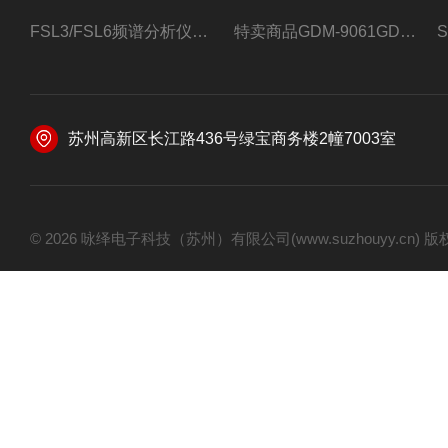
FSL3/FSL6频谱分析仪FSL3/FSL6罗德与施瓦茨
特卖商品GDM-9061GDM-9061台式万用表
苏州高新区长江路436号绿宝商务楼2幢7003室
© 2026 咏绎电子科技（苏州）有限公司(www.suzhouyy.cn)