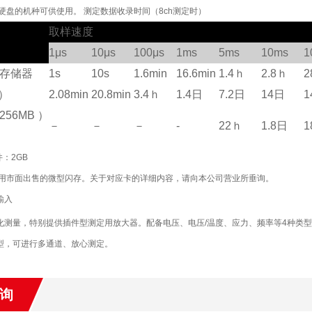
载硬盘的机种可供使用。 测定数据收录时间（8ch测定时）
取样速度
1μs
10μs
100μs
1ms
5ms
10ms
1
h存储器
1s
10s
1.6min
16.6min
1.4ｈ
2.8ｈ
2
）
2.08min
20.8min
3.4ｈ
1.4日
7.2日
14日
1
256MB）
－
－
－
-
22ｈ
1.8日
1
件：2GB
可使用市面出售的微型闪存。关于对应卡的详细内容，请向本公司营业所垂询。
输入
化测量，特别提供插件型测定用放大器。配备电压、电压/温度、应力、频率等4种类
型，可进行多通道、放心测定。
询