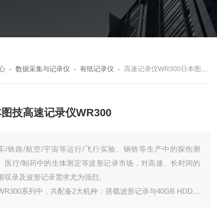
心
-
数据采集与记录仪
-
有纸记录仪
-
高速记录仪WR300日本图技高速记录仪WR300
图技高速记录仪WR300
车/铁路/航空/宇宙等运行/飞行实验、钢铁等生产中的探伤测
、医疗/制药中的生体测定等波形记录市场，对高速、长时间的
据収录及波形记录需求尤为强烈。
WR300系列中，共配备2大机种：搭载波形记录与40GB HDD、
进行长时间数据収录的「WR310」，及重视波形记录的