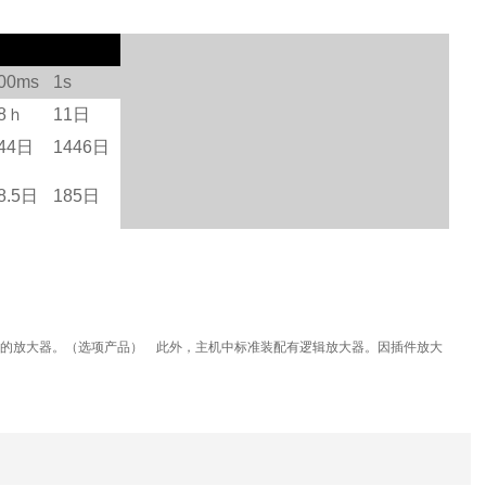
00ms
1s
8ｈ
11日
44日
1446日
8.5日
185日
型的放大器。（选项产品） 此外，主机中标准装配有逻辑放大器。因插件放大