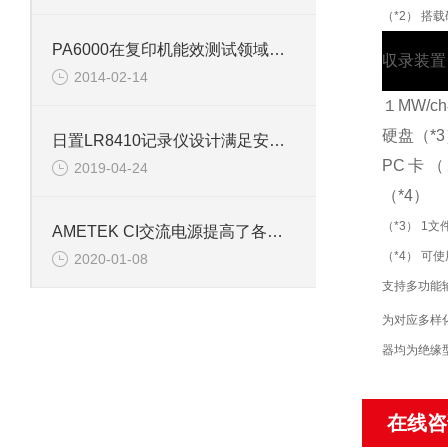
（*2） 搭
PA6000在复印机能效测试领域的应用
収录装置
2014-02-14
１MW/c
硬盘（*3
日置LR8410记录仪设计满足安全标准要求
PC卡（
2019-04-24
（*4）
（*3） 1文
AMETEK CI交流电源提高了各部门作业效率贡献
（*4） 
2020-01-08
支持多功能
为对应多样
器均为绝缘
在线咨