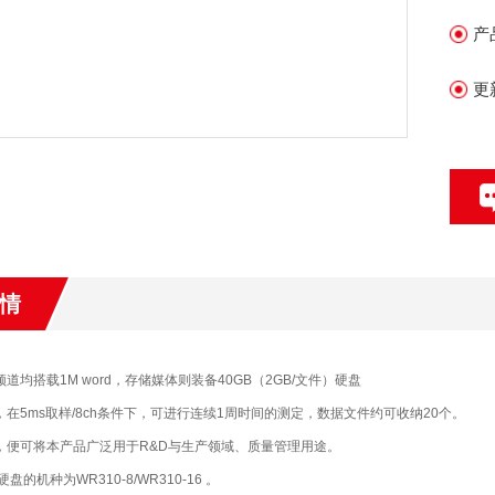
「
产
更
情
道均搭载1M word，存储媒体则装备40GB（2GB/文件）硬盘
，在5ms取样/8ch条件下，可进行连续1周时间的测定，数据文件约可收纳20个。
样，便可将本产品广泛用于R&D与生产领域、质量管理用途。
硬盘的机种为WR310-8/WR310-16 。