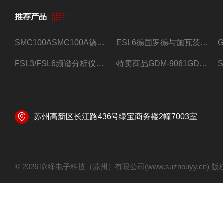
推荐产品
SMC100ASMC100A德国罗德与施瓦茨射频信号源
ESL6德国罗德与施瓦茨预认证EMI接收机
FSL3/FSL6频谱分析仪FSL3/FSL6罗德与施瓦茨
特卖商品GDM-9061GDM-9061台式万用表
苏州高新区长江路436号绿宝商务楼2幢7003室
© 2026 咏绎电子科技（苏州）有限公司(www.suzhouyy.cn)