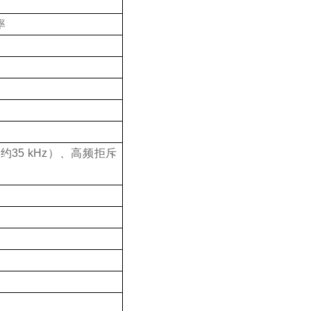
率
（约
35 kHz
）、高频拒斥