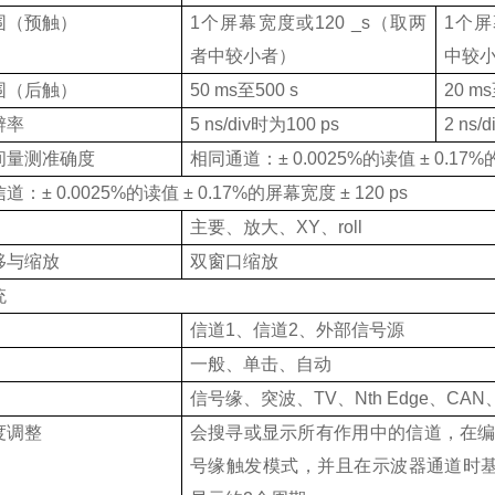
围（预触）
1
个屏幕宽度或
120 _s
（取两
1
个屏
者中较小者）
中较
围（后触）
50 ms
至
500 s
20 ms
辨率
5 ns/div
时为
100 ps
2 ns/d
间量测准确度
相同通道：
± 0.0025%
的读值
± 0.17%
信道：
± 0.0025%
的读值
± 0.17%
的屏幕宽度
± 120 ps
主要、放大、
XY
、
roll
移与缩放
双窗口缩放
统
信道
1
、信道
2
、外部信号源
一般、单击、自动
信号缘、突波、
TV
、
Nth Edge
、
CAN
度调整
会搜寻或显示所有作用中的信道，在编号
号缘触发模式，并且在示波器通道时