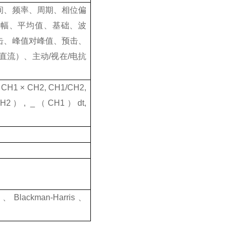
间、频率、周期、相位偏
幅、平均值、基础、波
过击、峰值对峰值、预击、
直流）、主动
/
视在
/
电抗
 CH1
× CH2, CH1/CH2,
（CH2）, _（CH1）dt,
、
Blackman-Harris
、