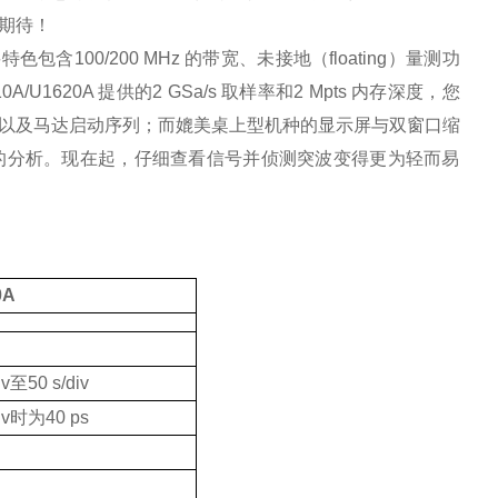
期待！
特色包含100/200 MHz
的带宽、未接地（
floating
）量测功
610A/U1620A
提供的2 GSa/s 取样率和2 Mpts 内存深度，您
以及马达启动序列；而媲美桌上型机种的显示屏与双窗口缩
的分析。现在起，仔细查看信号并侦测突波变得更为轻而易
0A
iv
至
50 s/div
iv
时为
40 ps