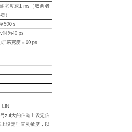
幕宽度或
1 ms
（取两者
小者）
至
500 s
iv
时为
40 ps
的屏幕宽度
± 60 ps
、
LIN
zui大的信道上设定信
基上设定垂直灵敏度，以