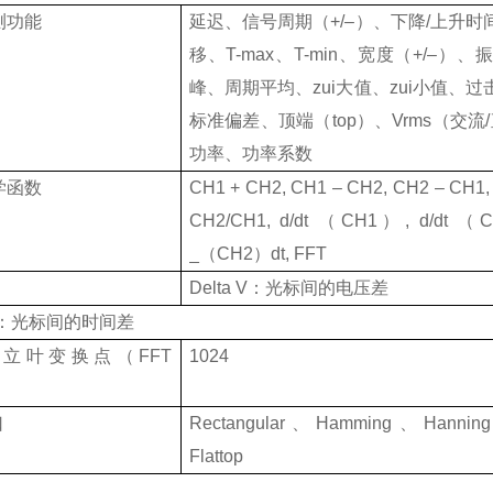
测功能
延迟、信号周期（
+/
–
）、下降
/
上升时
移、
T-max
、
T-min
、宽度（
+/
–
）、振
峰、周期平均、zui大值、zui小值、
标准偏差、顶端（
top
）、
Vrms
（交流
/
功率、功率系数
学函数
CH1 + CH2, CH1
–
CH2, CH2
–
CH1,
CH2/CH1, d/dt （CH1）, d/dt 
_（CH2）dt, FFT
Delta V
：光标间的电压差
：光标间的时间差
傅立叶变换点（
FFT
1024
口
Rectangular
、
Hamming
、
Hanning
Flattop