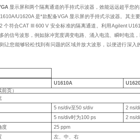
VGA
显示屏和两个隔离通道的手持式示波器，效能远远超乎您的
nt U1610A/U1620A 是*款配备VGA 显示屏的手持式示波器。其主要
2
个符合
CAT III 600 V
安全标准的隔离通道。利用
Agilent U1
多的信号波形，例如脉冲宽度调变电路、涌入电流、瞬时电流，
则让您能够轻松找到有问题的区域并放大波形，以便进行深入
U1610A
U162
续前页）
统
5 ns/div
至
50 s/div
2 ns/d
5 ns/div
时为
100 ps
2 ns/d
确度
25 ppm
置
左、中、右