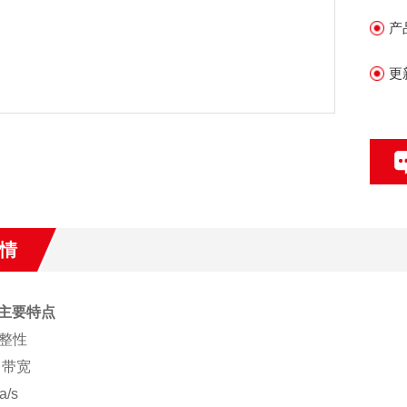
细
产
更
情
A 主要特点
整性
z 带宽
a/s