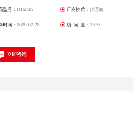
地分析。现在，您可以轻松地查看信号详情和检测毛刺。
品型号：
U1620A
厂商性质：
代理商
新时间：
2025-02-23
访 问 量：
1670
立即咨询
0512-68051240
联系电话：