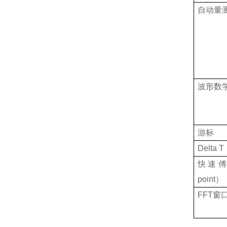
自动量
波形数
游标
Delta T
快速
point
）
FFT
窗