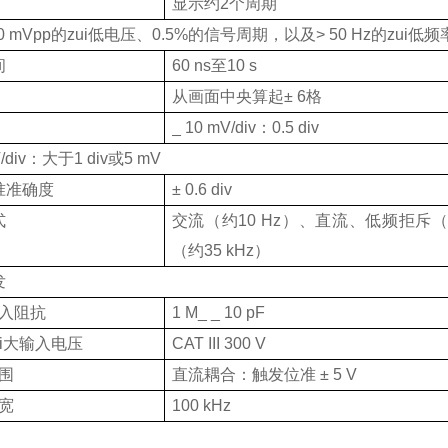
显示约
2
个周期
0 mVpp
的zui低电压、
0.5%
的信号周期，以及
> 50 Hz
的zui低频
间
60 ns
至
10 s
从画面中央算起
± 6
格
_ 10 mV/div
：
0.5 div
/div
：大于
1 div
或
5 mV
准准确度
± 0.6 div
式
交流（约
10 Hz
）、直流、低频拒斥
（约
35 kHz
）
发
入阻抗
1 M_ _ 10 pF
ui大输入电压
CAT III 300 V
围
直流耦合：触发位准
± 5 V
宽
100 kHz