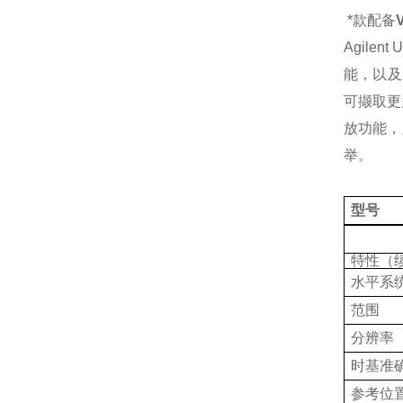
*款配备
Agile
能，以及
可撷取更
放功能，
举。
型号
特性（
水平系
范围
分辨率
时基准
参考位