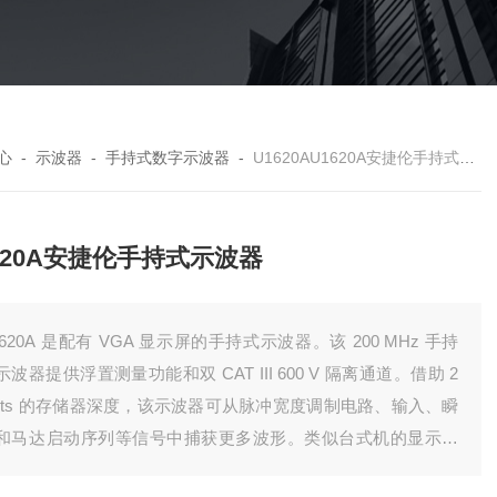
心
-
示波器
-
手持式数字示波器
-
U1620AU1620A安捷伦手持式示波器
620A安捷伦手持式示波器
1620A 是配有 VGA 显示屏的手持式示波器。该 200 MHz 手持
示波器提供浮置测量功能和双 CAT III 600 V 隔离通道。借助 2
pts 的存储器深度，该示波器可从脉冲宽度调制电路、输入、瞬
和马达启动序列等信号中捕获更多波形。类似台式机的显示屏
双窗口缩放功能支持您轻松识别并放大问题区域，以进行更详