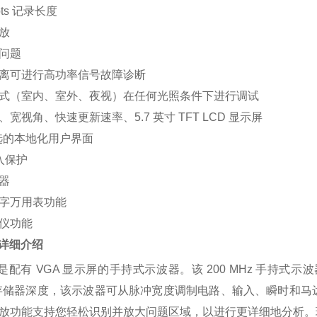
pts 记录长度
放
问题
离可进行高功率信号故障诊断
式（室内、室外、夜视）在任何光照条件下进行调试
宽视角、快速更新速率、5.7 英寸 TFT LCD 显示屏
可选的本地化用户界面
进入保护
器
字万用表功能
仪功能
详细介绍
A 是配有 VGA 显示屏的手持式示波器。该 200 MHz 手持式示波器
 的存储器深度，该示波器可从脉冲宽度调制电路、输入、瞬时和
放功能支持您轻松识别并放大问题区域，以进行更详细地分析。