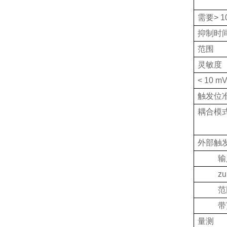
需要
> 1
抑制时
范围
灵敏度
< 10 mV
触发位
耦合模
外部触
输
z
范
带
量测