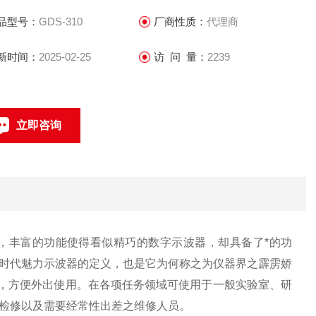
7''(800×480)全触摸电容性面板，LCD多点触控，可直立/横向显
品型号：
GDS-310
厂商性质：
代理商
置50,000位数字万用表（GDS-300 Series),5,000位数字万用表
新时间：
2025-02-25
访 问 量：
2239
DS-200 Series)
立即咨询
0512-68051240
联系电话：
，丰富的功能使得看似精巧的数字示波器，却具备了*的功
时代魅力示波器的定义，也是它为何称之为仪器界之霹雳娇
，方便外出使用。在各项任务领域可使用于一般实验室、研
检修以及需要经常性出差之维修人员。