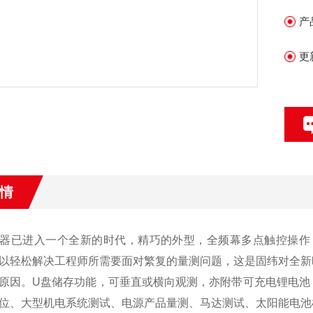
*
产
示
*内
更
（G
情
器已进入一个全新的时代，精巧的外型，全频幕多点触控操作
以轻松解决工程师所需要面对繁复的量测问题，这是固纬对全新
原因。
U
盘储存功能，可垂直或横向观测，亦附带可充电锂电池
位、大型机电系统测试、电源产品量测、马达测试、太阳能电池