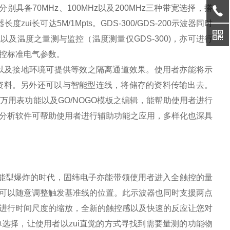
分别具备
70MHz
、
100MHz
以及
200MHz
三种带宽选择，搭
器长度zui长可达
5M/1Mpts
。
GDS-300/GDS-200
示波器同时
流以及温度之量测与监控（温度测量仅
GDS-300)
，亦可进行
控标准电气参数。
以及接地环境可提供等效之隔离通道效果。使用者亦能将示
资料。另外还可以与智能型连线，将储存的资料传输出去。
字万用表功能以及
GO/NOGO
模板之编辑，能帮助使用者进行
分析软件可帮助使用者进行辅助功能之应用，多样化也深具
能型爆炸的时代，固纬电子亦能带领使用者进入全触控的量
可以随意调整触发基准线的位置。此示波器也同时支援两点
进行时间尺度的缩放，全新的触控感以及快速的反应让您对
选择，让使用者以zui直觉的方式寻找到需要量测的功能物