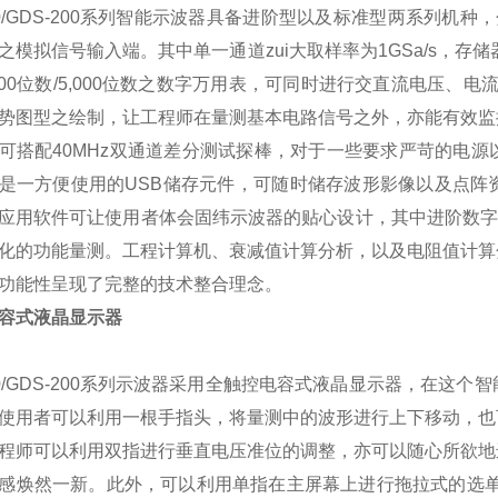
/GDS-200
系列智能示波器具备进阶型以及标准型两系列机种，
之模拟信号输入端。其中单一通道zui大取样率为
1GSa/s
，存储
00
位数
/5,000
位数之数字万用表，可同时进行交直流电压、电
势图型之绘制，让工程师在量测基本电路信号之外，亦能有效监
可搭配
40MHz
双通道差分测试探棒，对于一些要求严苛的电源
是一方便使用的
USB
储存元件，可随时储存波形影像以及点阵
应用软件可让使用者体会固纬示波器的贴心设计，其中进阶数
化的功能量测。工程计算机、衰减值计算分析，以及电阻值计算
功能性呈现了完整的技术整合理念。
容式液晶显示器
/GDS-200
系列示波器采用全触控电容式液晶显示器，在这个智
使用者可以利用一根手指头，将量测中的波形进行上下移动，也
程师可以利用双指进行垂直电压准位的调整，亦可以随心所欲地
感焕然一新。此外，可以利用单指在主屏幕上进行拖拉式的选单