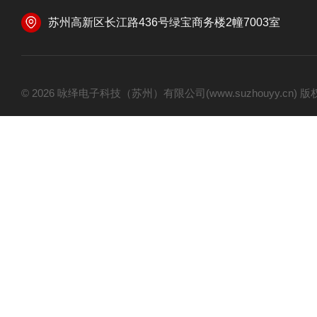
苏州高新区长江路436号绿宝商务楼2幢7003室
© 2026 咏绎电子科技（苏州）有限公司(www.suzhouyy.cn)