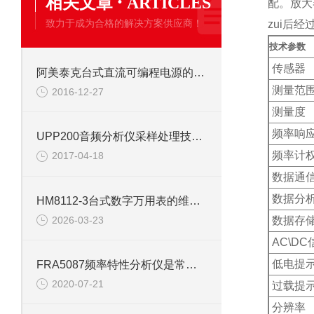
·
相关文章
ARTICLES
配。放大
致力于成为合格的解决方案供应商！
zui后
技术参数
传感器
阿美泰克台式直流可编程电源的电路扩展
测量范
2016-12-27
测量度
频率响
UPP200音频分析仪采样处理技术及工艺
频率计
2017-04-18
数据通
数据分
HM8112-3台式数字万用表的维护周期：确保测量精度与设备寿命的重要保障
2026-03-23
数据存
AC\D
低电提
FRA5087频率特性分析仪是常用的电子测量仪器
2020-07-21
过载提
分辨率