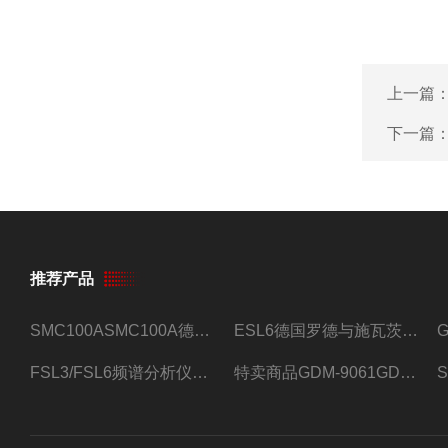
上一篇
下一篇
推荐产品
SMC100ASMC100A德国罗德与施瓦茨射频信号源
ESL6德国罗德与施瓦茨预认证EMI接收机
FSL3/FSL6频谱分析仪FSL3/FSL6罗德与施瓦茨
特卖商品GDM-9061GDM-9061台式万用表