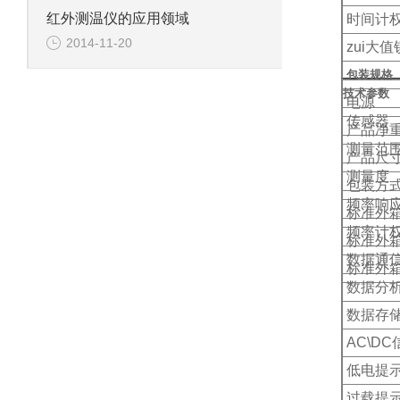
红外测温仪的应用领域
时间计
2014-11-20
zui大值
包装规格
技术参数
电源
传感器
产品净
测量范
产品尺
测量度
包装方
频率响
标准外
频率计
标准外
数据通
标准外
数据分
数据存
AC\D
低电提
过载提