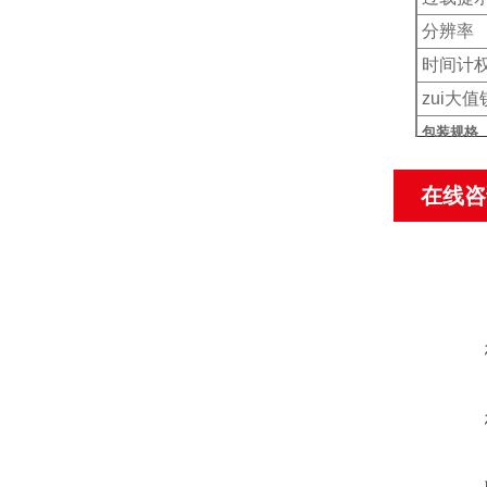
分辨率
时间计
zui大值
包装规格
电源
在线咨
产品净
产品尺
包装方
标准外
标准外
标准外