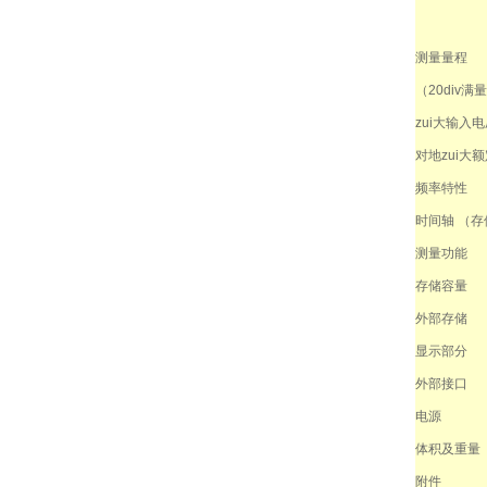
测量量程
（20div满
zui大输入电
对地zui大
频率特性
时间轴 （存
测量功能
存储容量
外部存储
显示部分
外部接口
电源
体积及重量
附件