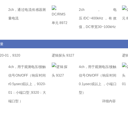
2ch，通过电流传感器测
2ch，电
量电流
压/DC~400kHz，有效
值，DC带宽30~100kHz
量
0-01，9320
逻辑探头 9327
逻辑
4ch，用于观测电压/接触
4ch，用于观测电压/接触
信号ON/OFF（响应时间
信号ON/OFF（响应时间
r0.5μsec或以上 ，9320-
0.1μsec或以上 ，小端口
01：小端口型 ;9320：大
型）
端口型 ）
详细内容