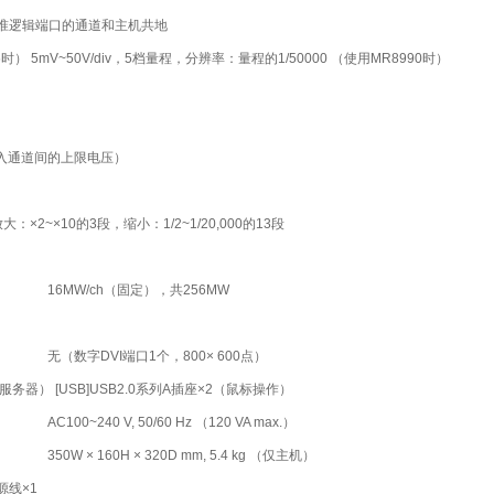
准逻辑端口的通道和主机共地
6时） 5mV~50V/div，5档量程，分辨率：量程的1/50000 （使用MR8990时）
输入通道间的上限电压）
大：×2~×10的3段，缩小：1/2~1/20,000的13段
16MW/ch（固定），共256MW
无（数字DVI端口1个，800× 600点）
TP服务器） [USB]USB2.0系列A插座×2（鼠标操作）
AC100~240 V, 50/60 Hz （120 VA max.）
350W × 160H × 320D mm, 5.4 kg （仅主机）
源线×1