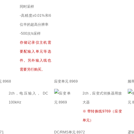
同时采样
·
高精度±0.01%和6
位半的超高分辨率
·
500次/s采样
存储记录仪主机需
要配输入单元等选
件。另外输入线也
需要另行购买。
8968
应变单元 8969
频率
2ch，电压输入， DC
2ch，应变式转换器用放
100kHz
大器
※ 带转换线9769（应变
单元）
71
DC/RMS单元 8972
逻辑