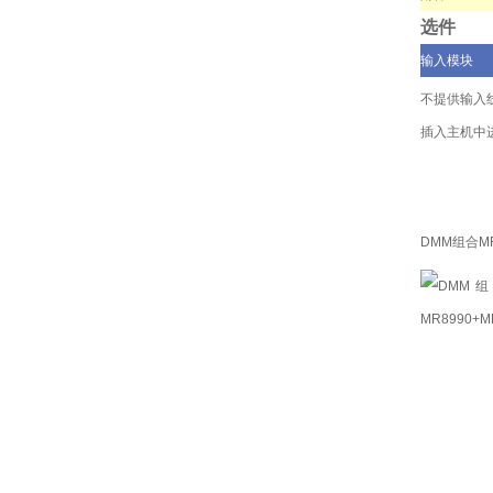
选件
输入模块
不提供输入
插入主机中
DMM组合MR8