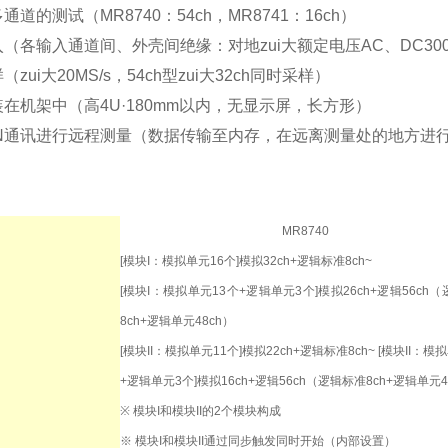
通道的测试（MR8740：54ch，MR8741：16ch）
入（各输入通道间、外壳间绝缘：对地zui大额定电压AC、DC30
（zui大20MS/s，54ch型zui大32ch同时采样）
装在机架中（高4U·180mm以内，无显示屏，长方形）
AN通讯进行远程测量（数据传输至内存，在远离测量处的地方进
MR8740
[模块I：模拟单元16个]模拟32ch+逻辑标准8ch~
[模块I：模拟单元13个+逻辑单元3个]模拟26ch+逻辑56ch
8ch+逻辑单元48ch）
[模块II：模拟单元11个]模拟22ch+逻辑标准8ch~ [模块II：模
+逻辑单元3个]模拟16ch+逻辑56ch（逻辑标准8ch+逻辑单元4
※ 模块I和模块II的2个模块构成
※ 模块I和模块II通过同步触发同时开始（内部设置）