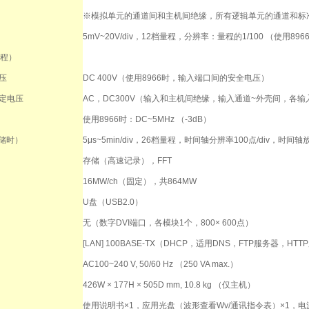
※模拟单元的通道间和主机间绝缘，所有逻辑单元的通道和标
5mV~20V/div，12档量程，分辨率：量程的1/100 （使用896
量程）
压
DC 400V（使用8966时，输入端口间的安全电压）
额定电压
AC，DC300V（输入和主机间绝缘，输入通道~外壳间，各
使用8966时：DC~5MHz （-3dB）
储时）
5μs~5min/div，26档量程，时间轴分辨率100点/div，时间轴放
存储（高速记录），FFT
16MW/ch（固定），共864MW
U盘（USB2.0）
无（数字DVI端口，各模块1个，800× 600点）
[LAN] 100BASE-TX（DHCP，适用DNS，FTP服务器，HT
AC100~240 V, 50/60 Hz （250 VA max.）
426W × 177H × 505D mm, 10.8 kg （仅主机）
使用说明书×1，应用光盘（波形查看Wv/通讯指令表）×1，电