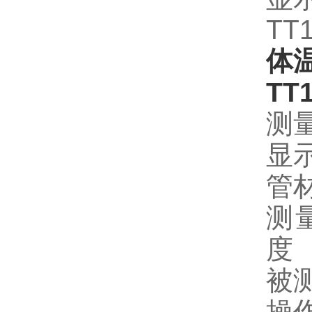
TT
体温
T
测
显
管
测
被
操