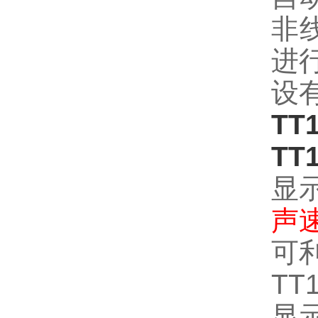
非
进
设
T
TT
显
声速
可
TT
显