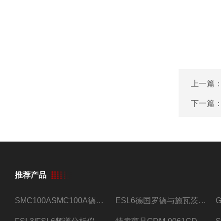
上一篇
下一篇
推荐产品
SMC100ASMC100A德国罗德与施瓦茨射频信号源
ESL6德国罗德与施瓦茨预认证EMI接收机