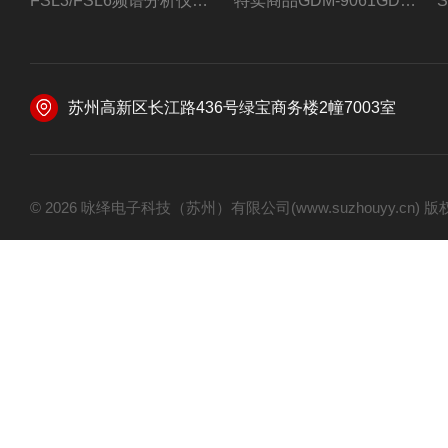
FSL3/FSL6频谱分析仪FSL3/FSL6罗德与施瓦茨
特卖商品GDM-9061GDM-9061台式万用表
苏州高新区长江路436号绿宝商务楼2幢7003室
© 2026 咏绎电子科技（苏州）有限公司(www.suzhouyy.cn)