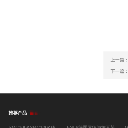
上一篇
下一篇
推荐产品
SMC100ASMC100A德国罗德与施瓦茨射频信号源
ESL6德国罗德与施瓦茨预认证EMI接收机