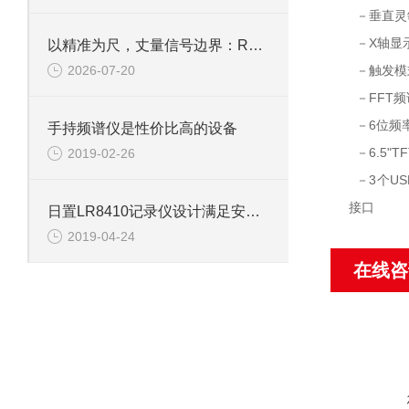
－垂直灵敏
－X轴显示
以精准为尺，丈量信号边界：R&S FSH4手持频谱仪的核心应用价值
2026-07-20
－触发模
－FFT频
－6位频
手持频谱仪是性价比高的设备
－6.5"
2019-02-26
－3个US
接口
日置LR8410记录仪设计满足安全标准要求
2019-04-24
在线咨