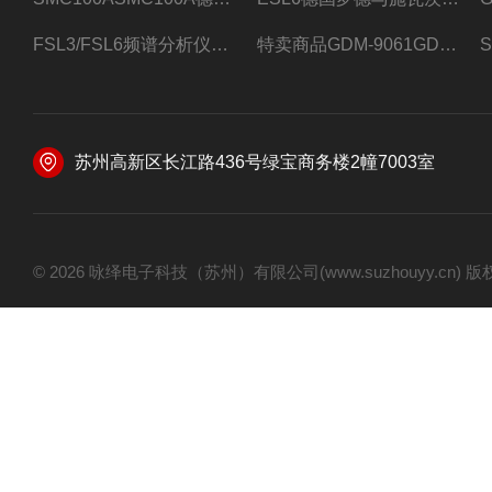
FSL3/FSL6频谱分析仪FSL3/FSL6罗德与施瓦茨
特卖商品GDM-9061GDM-9061台式万用表
苏州高新区长江路436号绿宝商务楼2幢7003室
© 2026 咏绎电子科技（苏州）有限公司(www.suzhouyy.cn)