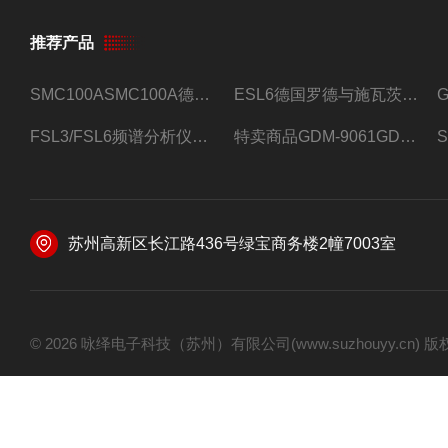
推荐产品
SMC100ASMC100A德国罗德与施瓦茨射频信号源
ESL6德国罗德与施瓦茨预认证EMI接收机
FSL3/FSL6频谱分析仪FSL3/FSL6罗德与施瓦茨
特卖商品GDM-9061GDM-9061台式万用表
苏州高新区长江路436号绿宝商务楼2幢7003室
© 2026 咏绎电子科技（苏州）有限公司(www.suzhouyy.cn)