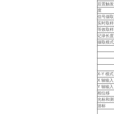
后置触发
度
信号撷取
实时取样
等效取样
记录长度
撷取模式
X-Y
模式
X
轴输入
Y
轴输入
相位移
光标和测
游标