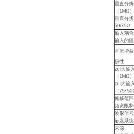
垂直分辨
（
1M
Ω
垂直分辨
50/75Ω
输入耦合
输入的阻
直流增益
极性
zui大输
（
1M
Ω
zui大输
（75/ 5
偏移范围
频宽限制
波形信号
触发系统
来源