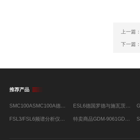
上一篇
下一篇
推荐产品
SMC100ASMC100A德国罗德与施瓦茨射频信号源
ESL6德国罗德与施瓦茨预认证EMI接收机
FSL3/FSL6频谱分析仪FSL3/FSL6罗德与施瓦茨
特卖商品GDM-9061GDM-9061台式万用表