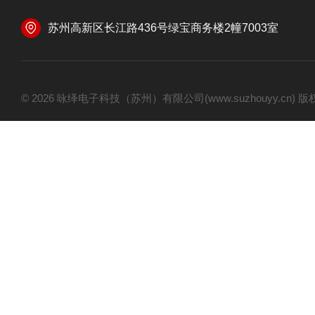
苏州高新区长江路436号绿宝商务楼2幢7003室
© 2026 咏绎电子科技（苏州）有限公司(www.suzhouyy.cn)