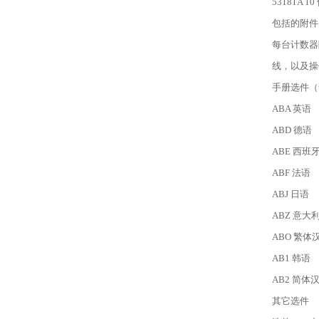
53181A 1
包括的附件
每台计数器随
线，以及操
手册选件（
ABA 英语
ABD 德语
ABE 西班
ABF 法语
ABJ 日语
ABZ 意大
ABO 繁体
AB1 韩语
AB2 简体
其它选件