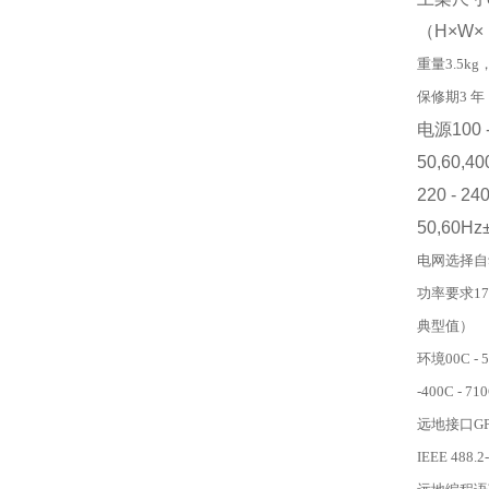
（H
×W× 
重量3.5kg
保修期3 年
电源100 -
50,60,40
220 - 2
50,60Hz
电网选择自
功率要求170
典型值）
环境00C -
-400C - 
远地接口GPIB
IEEE 488.