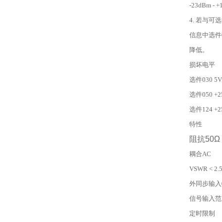
-23dBm - 
4. 若与可
信息中选件
降低。
损坏电平
选件030 5V
选件050 +2
选件124 +2
特性
阻抗50
Ω
耦合AC
VSWR < 2.5
外同步输入
信号输入范围
定时限制