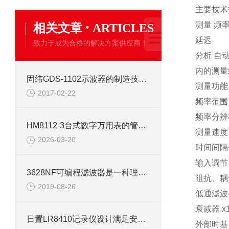
主要技术
·
测量 频
相关文章
ARTICLES
延迟
致力于成为合格的解决方案供应商！
分析 自
内的测量
固纬GDS-1102示波器的制造技术愈发成熟
测量功能
2017-02-22
频率范围 
频率分辨率
HM8112-3台式数字万用表的管理与使用意义
测量速度 
2026-03-20
时间间隔分
输入调节
3628NF可编程滤波器是一种理想的补偿谐波装置
阻抗、耦合
2019-08-26
低通滤波器
衰减器 x1
日置LR8410记录仪设计满足安全标准要求
外部时基