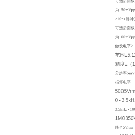
可选后面板
为150mVp
>10ns 脉
可选后面板
为100mVp
触发电平2
范围
±5.1
精度
±（
分辨率5mV
损坏电平
50
Ω
5Vrm
0 - 3.5kH
3.5kHz - 10
1M
Ω
350
降至5Vrms