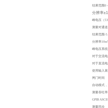
结果范围0 - 
分辨率
±
峰电压（5313
测量对通道1
结果范围-5.1V
分辨率10m
峰电压系统
对于交流电压
对于直流电压
使用输入衰
闸门时间
自动模式，或1
测量吞吐率
GPIB ASC
测量同步