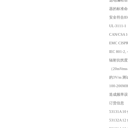
远地编程语言
器的标准命
安全符合IEC-
UL-3111
CAN/CSA 1
EMC CISPR-
IEC 801-2, -
辐射抗扰度
（20mVrms
的3V/m 
100-200
造成频率误
订货信息
53131A 1
53132A 1