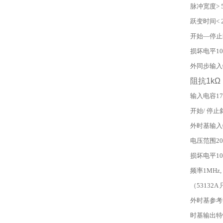
脉冲宽度> 5
跃变时间< 2
开始—停止时
损坏电平10V
外同步输入
阻抗1k
Ω
输入电容17
开始/ 停
外时基输入
电压范围200m
损坏电平10V
频率1MHz, 
（53132A
外时基参考
时基输出特