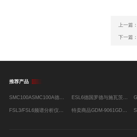
上一篇
下一篇
推荐产品
SMC100ASMC100A德国罗德与施瓦茨射频信号源
ESL6德国罗德与施瓦茨预认证EMI接收机
FSL3/FSL6频谱分析仪FSL3/FSL6罗德与施瓦茨
特卖商品GDM-9061GDM-9061台式万用表