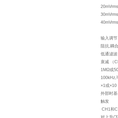
20mVrm
30mVrm
40mVrm
输入调节
阻抗,耦
低通滤波
衰减 （
1MΩ或50
100kHz
×1或×10
外部时基参
触发
CH1和C
对上升/