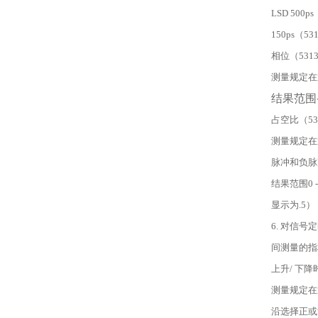
LSD 500ps
150ps（53
相位（53131
测量规定在
结果范围-
占空比（531
测量规定在
脉冲和负脉
结果范围0 
显示为.5）
6. 对信
间测量的指
上升/ 下降时
测量规定在
沿选择正或