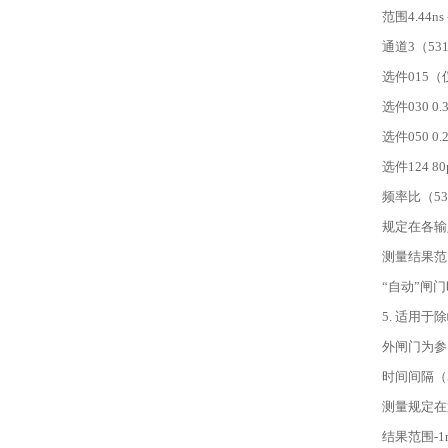
范围4.44ns -
通道3（531
选件015（仅53
选件030 0.33
选件050 0.2n
选件124 80ps
频率比（5313
规定在各输
测量结果范围1
“自动”闸门
5. 适用
外闸门为参
时间间隔（53
测量规定在通
结果范围-1ns