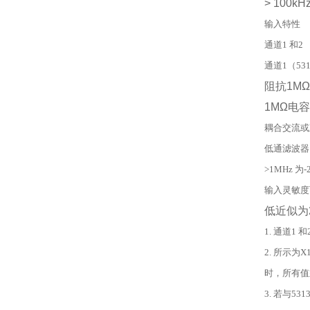
> 100kHz
输入特性
通道1 和2 （
通道1（531
阻抗1M
Ω
1M
Ω
电容
耦合交流或
低通滤波器1
>1MHz 为-
输入灵敏度
低近似为
1. 通道1
2. 所示为
时，所有值
3. 若与53