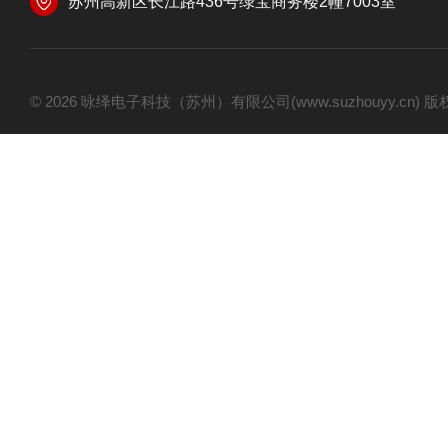
苏州高新区长江路436号绿宝商务楼2幢7003室
© 2026 咏绎电子科技（苏州）有限公司(www.suzhouyy.cn)