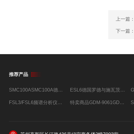
上一篇
下一篇
推荐产品
SMC100ASMC100A德国罗德与施瓦茨射频信号源
ESL6德国罗德与施瓦茨预认证EMI接收机
FSL3/FSL6频谱分析仪FSL3/FSL6罗德与施瓦茨
特卖商品GDM-9061GDM-9061台式万用表