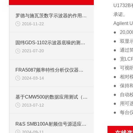
U1732B
承诺。
罗德与施瓦茨数字示波器的作用及构造工艺
Agilent
U
2016-11-22
●
20,00
●
双显
固纬GDS-1102示波器底噪的测量方法
●
通过
2021-07-20
●
宽
LC
●
可视
FRA5087频率特性分析仪仪器测量要求
●
相对
2024-03-14
●
保持和
●
自动
基于CMW500的数据应用测试（R&S）
●
用可
2013-07-12
●
每台
R&S SMB100A射频信号源适应多行业需求
2024-09-11