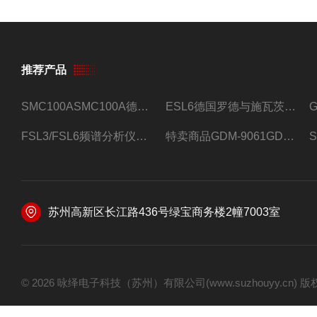
推荐产品
SMC100ASMC100A德国罗德与施瓦茨射频信号源
ESL6德国罗德与施瓦茨预认证EMI接收机
FSL3/FSL6频谱分析仪FSL3/FSL6罗德与施瓦茨
特卖商品GDM-9061GDM-9061台式万用表
苏州高新区长江路436号绿宝商务楼2幢7003室
© 2026 咏绎电子科技（苏州）有限公司(www.suzhouyy.cn)