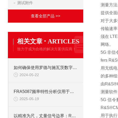
测试附件
测量
方法
提供
全面
查看全部产品 >>
对于
大多
传输
速率
须在
L
T
·
相关文章
ARTICLES
网
络。
致力于成为合格的解决方案供应商！
5
G
非
信
fers
R
&
S
如何确保使用罗德与施瓦茨数字示波器的安全性？
用
无
线电
2024-05-22
的
多种
组
由
R
&
S
®
FRA5087频率特性分析仪用于测定被测对象的频率响应特性
测
量软
件
2025-05-19
5
G
信
令
R
&
S
®
C
用于
执行
以精准为尺，丈量信号边界：R&S FSH4手持频谱仪的核心应用价值