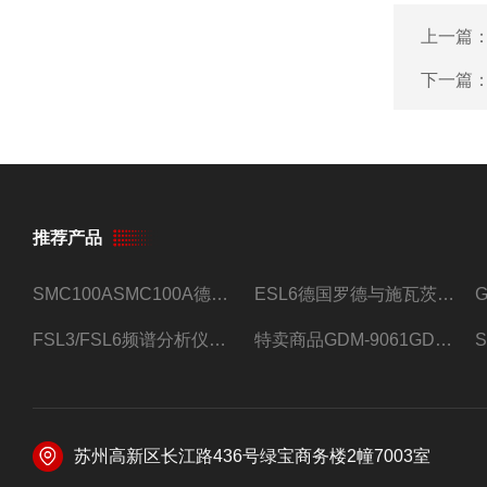
上一篇
下一篇
推荐产品
SMC100ASMC100A德国罗德与施瓦茨射频信号源
ESL6德国罗德与施瓦茨预认证EMI接收机
FSL3/FSL6频谱分析仪FSL3/FSL6罗德与施瓦茨
特卖商品GDM-9061GDM-9061台式万用表
苏州高新区长江路436号绿宝商务楼2幢7003室