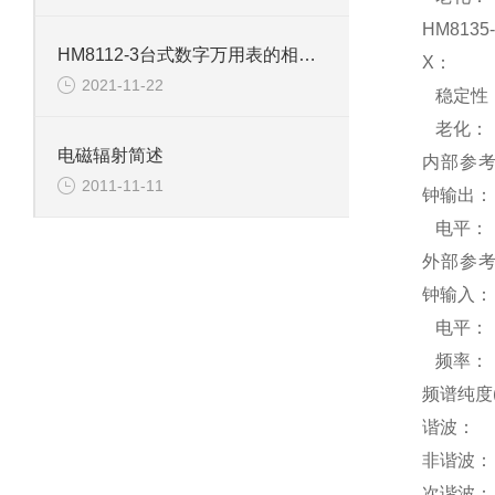
HM8135-
HM8112-3台式数字万用表的相关杂谈
X：
2021-11-22
稳定性
老化：
电磁辐射简述
内部参
2011-11-11
钟输出：
电平：
外部参
钟输入：
电平：
频率：
频谱纯度
谐波：
非谐波：
次谐波：