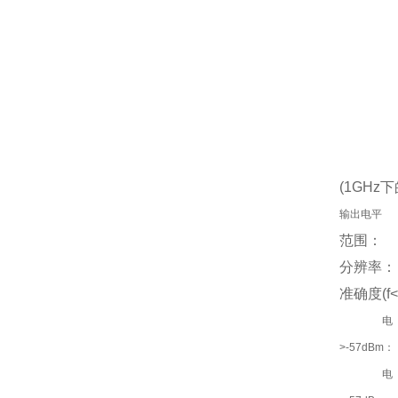
(1GHz
输出电平
范围：
分辨率：
准确度(f<
电
>-57dBm：
电