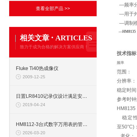
—频率分辨
查看全部产品 >>
—用于外
—调制模
—HM8135
·
相关文章
ARTICLES
致力于成为合格的解决方案供应商！
技术指标
频率
Fluke Ti40热成像仪
范围：
2009-12-25
分辨率：
稳定时间
日置LR8410记录仪设计满足安全标准要求
参考时钟
2019-04-24
HM8135
稳定性
HM8112-3台式数字万用表的管理与使用意义
至50°C)
2026-03-20
老化：