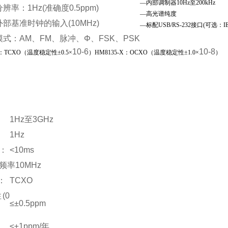
—内部调制器10Hz至200kHz
率：1Hz(准确度0.5ppm)
—高光谱纯度
部基准时钟的输入(10MHz)
—标配USB/RS-232接口(可选：IEE
式：AM、FM、脉冲、Φ、FSK、PSK
10
-6
10
-8
：TCXO（温度稳定性±0.5×
）HM8135-X：OCXO（温度稳定性±1.0×
）
1Hz至3GHz
1Hz
：
<10ms
频率10MHz
：
TCXO
(0
≤±0.5ppm
：
≤±1ppm/年