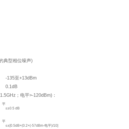
下的典型相位噪声)
-135至+13dBm
0.1dB
1.5GHz；电平>-120dBm)：
平
≤±0.5 dB
平
≤±[0.5dB+(0.2×(-57dBm-电平)/10]