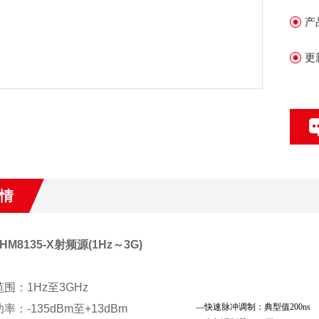
产
更
情
/HM8135-X射频源(1Hz～3G)
围：1Hz至3GHz
—快速脉冲调制：典型值200ns
：-135dBm至+13dBm