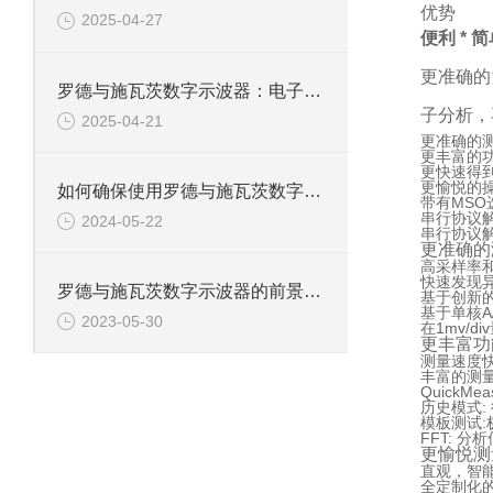
优势
2025-04-27
便利 * 
更准确的
罗德与施瓦茨数字示波器：电子工程师的精准测量设备
子分析，
2025-04-21
更准确的
更丰富的
更快速得
更愉悦的
如何确保使用罗德与施瓦茨数字示波器的安全性？
带有MSO
串行协议
2024-05-22
串行协议
更准确的
高采样率
快速发现
罗德与施瓦茨数字示波器的前景和发展怎样？
基于创新
基于单核A
2023-05-30
在1mv/
更丰富功
测量速度
丰富的测
Quick
历史模式:
模板测试:
FFT: 
更愉悦测
直观，智
全定制化