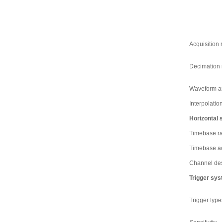
Acquisition 
Decimation
Waveform ar
Interpolati
Horizontal
Timebase r
Timebase a
Channel de
Trigger sy
Trigger type