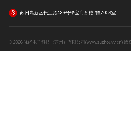
苏州高新区长江路436号绿宝商务楼2幢7003室
© 2026 咏绎电子科技（苏州）有限公司(www.suzhouyy.cn)