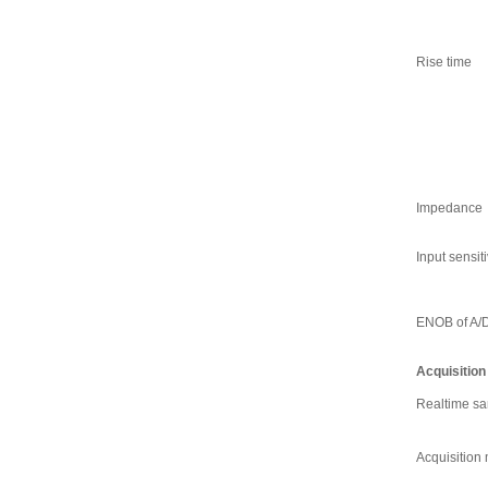
Rise time
Impedance
Input sensiti
ENOB of A/D
Acquisitio
Realtime sa
Acquisition