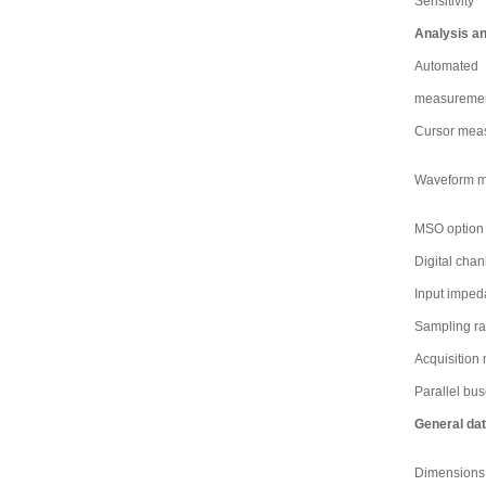
Sensitivity
Analysis a
Automated
measureme
Cursor mea
Waveform m
MSO option
Digital chan
Input impe
Sampling ra
Acquisition
Parallel bu
General da
Dimensions