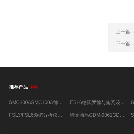
上一篇
下一篇
推荐产品
SMC100ASMC100A德国罗德与施瓦茨射频信号源
ESL6德国罗德与施瓦茨预认证EMI接收机
FSL3/FSL6频谱分析仪FSL3/FSL6罗德与施瓦茨
特卖商品GDM-9061GDM-9061台式万用表