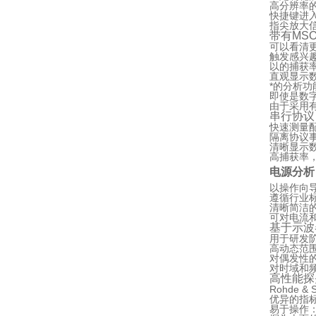
高分辨率
快捷键进
指尖放大
带有MS
可以看清更
触发感兴
以的捕获
直观显示
*的分析功
即使是数
由于采用
串行协议
快速测量
隔离协议
清晰显示
高捕获率
电源分析
以操作向
遵循行业
清晰简洁
可对电流
基于示波
用于研发阶
高动态范
对偶发性
对时域和
高性能探
Rohde &
优异的指
易于操作：