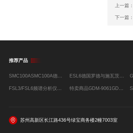
上一篇
下一篇
推荐产品
SMC100ASMC100A德国罗德与施瓦茨射频信号源
ESL6德国罗德与施瓦茨预认证EMI接收机
FSL3/FSL6频谱分析仪FSL3/FSL6罗德与施瓦茨
特卖商品GDM-9061GDM-9061台式万用表
苏州高新区长江路436号绿宝商务楼2幢7003室