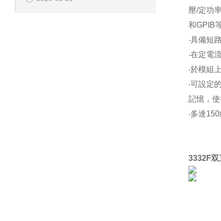
壓/定功率
和GPI
‧具備短
‧在定電
‧於模組
‧可設定
記憶，使
‧多達1
3332