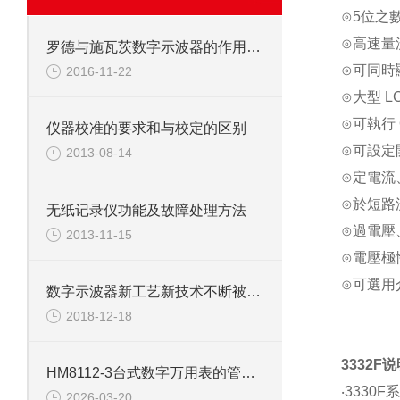
⊙5位之
⊙高速量
罗德与施瓦茨数字示波器的作用及构造工艺
⊙可同時
2016-11-22
⊙大型 L
⊙可執行 
仪器校准的要求和与校定的区别
⊙可設定
2013-08-14
⊙定電流
⊙於短路
无纸记录仪功能及故障处理方法
⊙過電壓
2013-11-15
⊙電壓極
⊙可選用介
数字示波器新工艺新技术不断被采用
2018-12-18
3332F
HM8112-3台式数字万用表的管理与使用意义
‧333
2026-03-20