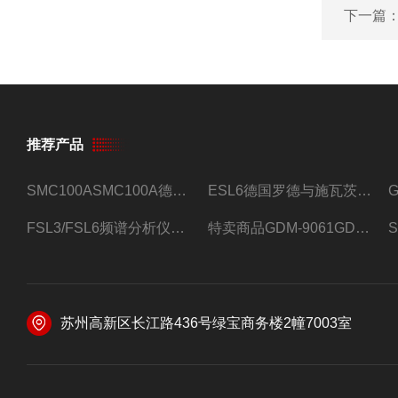
下一篇
推荐产品
SMC100ASMC100A德国罗德与施瓦茨射频信号源
ESL6德国罗德与施瓦茨预认证EMI接收机
FSL3/FSL6频谱分析仪FSL3/FSL6罗德与施瓦茨
特卖商品GDM-9061GDM-9061台式万用表
苏州高新区长江路436号绿宝商务楼2幢7003室