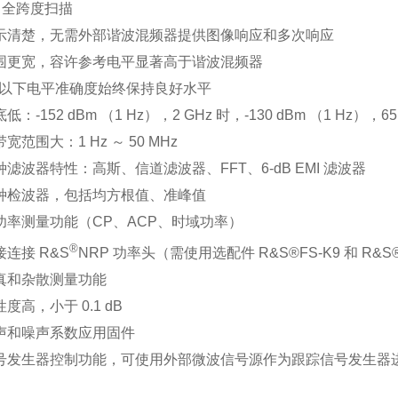
Hz 全跨度扫描
指示清楚，无需外部谐波混频器提供图像响应和多次响应
范围更宽，容许参考电平显著高于谐波混频器
Hz 以下电平准确度始终保持良好水平
低：-152 dBm （1 Hz），2 GHz 时，-130 dBm （1 Hz），65
宽范围大：1 Hz ～ 50 MHz
种滤波器特性：高斯、信道滤波器、FFT、6-dB EMI 滤波器
各种检波器，包括均方根值、准峰值
的功率测量功能（CP、ACP、时域功率）
®
接连接 R&S
NRP 功率头（需使用选配件 R&S®FS-K9 和 R&S®
失真和杂散测量功能
性度高，小于 0.1 dB
噪声和噪声系数应用固件
信号发生器控制功能，可使用外部微波信号源作为跟踪信号发生器