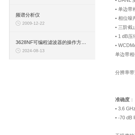
• DAN
• 单边带相
频谱分析仪
• 相位噪声
2009-12-22
• 三阶截
• 1 dB
3628NF可编程滤波器的操作方法具体如下
• WCDM
2024-08-13
单边带相
分辨率带宽
准确度
：
• 3.6 
• -70 