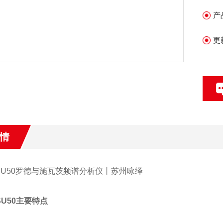
产
更
情
FSU50罗德与施瓦茨频谱分析仪丨苏州咏绎
SU50主要特点