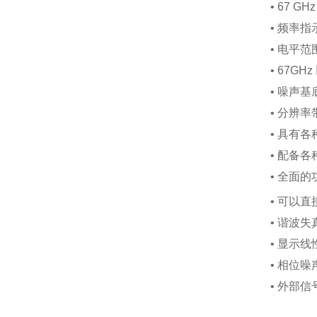
• 67 G
• 频率
• 电平
• 67G
• 噪声基底
• 分辨率带
• 具有各
• 配备
• 全面
• 可以直
• 谐波
• 显示线
• 相位
• 外部