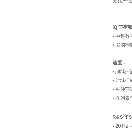
无噪声校
IQ 下变
• 中频数字
• IQ 存储
速度：
• 频域扫
• 时域扫描
• 每秒可
• 在列
®
R&S
F
• 20 