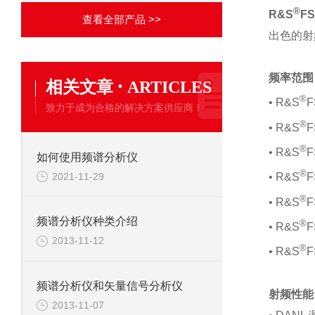
®
R&S
F
查看全部产品 >>
出色的射
频率范围
·
相关文章
ARTICLES
®
• R&S
F
致力于成为合格的解决方案供应商！
®
• R&S
F
®
• R&S
F
如何使用频谱分析仪
®
2021-11-29
• R&S
F
®
• R&S
F
频谱分析仪种类介绍
®
• R&S
F
2013-11-12
®
• R&S
F
频谱分析仪和矢量信号分析仪
射频性能
2013-11-07