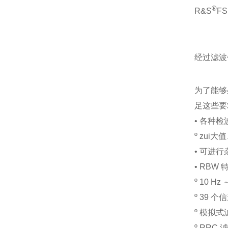
®
R&S
F
经过滤波
为了能够
足这些要
• 各种
º zu
• 可进行
• RBW
º 10 H
º 39 个
º 模拟式
º RRC