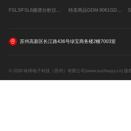
FSL3/FSL6频谱分析仪FSL3/FSL6罗德与施瓦茨
特卖商品GDM-9061GDM-9061台式万用表
苏州高新区长江路436号绿宝商务楼2幢7003室
© 2026 咏绎电子科技（苏州）有限公司(www.suzhouyy.cn)