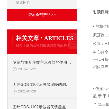
测试附件
射频性能
查看全部产品 >>
• 的相
振荡器，
·
相关文章
ARTICLES
位置，R
致力于成为合格的解决方案供应商！
中心频率1
一代分析
罗德与施瓦茨数字示波器的作用及构造工艺
相位噪声在
2016-11-22
固纬GDS-1102示波器底噪的测量方法
• 低显
2021-07-20
显示平均
至-150
固纬GDS-1102示波器优势盘点