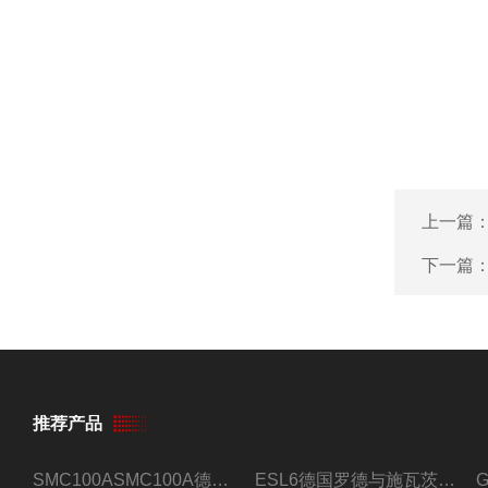
上一篇
下一篇
推荐产品
SMC100ASMC100A德国罗德与施瓦茨射频信号源
ESL6德国罗德与施瓦茨预认证EMI接收机