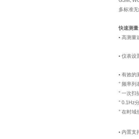
GSM, W
多标准无
快速测量
• 高测
• 仪表
• 有效
° 频率
° 一次
° 0.1
° 在时
• 内置支