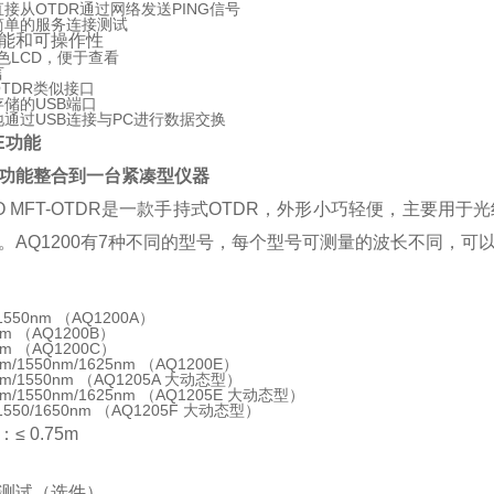
接从OTDR通过网络发送PING信号
简单的服务连接测试
能和可操作性
彩色LCD，便于查看
言
 OTDR类似接口
储的USB端口
通过USB连接与PC进行数据交换
0E功能
功能整合到一台紧凑型仪器
00O MFT-OTDR是一款手持式OTDR，外形小巧轻便，主要
。AQ1200有7种不同的型号，每个型号可测量的波长不同，可
/1550nm （AQ1200A）
nm （AQ1200B）
nm （AQ1200C）
nm/1550nm/1625nm （AQ1200E）
nm/1550nm （AQ1205A 大动态型）
nm/1550nm/1625nm （AQ1205E 大动态型）
/1550/1650nm （AQ1205F 大动态型）
≤ 0.75m
测试（选件）