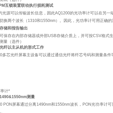
OPM互锁装置联动执行损耗测试
00的光源可以传输波长信息，因此AQ1200的光功率计可以在另一
切换两个波长（1310和1550nm）。因此，光功率计可用正
存储和报告输出
可保存在内部存储器或外部USB存储介质上，并可按CSV格式
测量（选件）
光纤以主从机的形式工作
主设备可以通过通信光纤将纤芯号码和测量条件
率计*
490&1550nm测量
通过分离1490nm和1550nm波长，PON光功率
具。