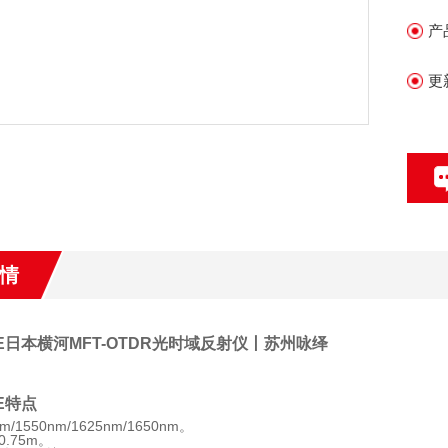
纤
产
和
更
只
情
0E日本横河MFT-OTDR光时域反射仪丨苏州咏绎
0E特点
nm/1550nm/1625nm/1650nm。
.75m。