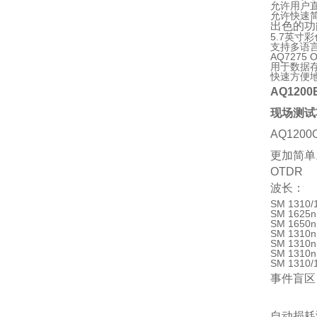
允许用户直
允许快速
出色的功
5.7英寸
支持多语
AQ7275
用于数据存
快速方便地
AQ120
现场测试
AQ12
更加简单
OTDR
波长：
SM 1310
SM 1625
SM 1650
SM 1310
SM 1310
SM 1310
SM 1310
事件盲区：
自动损耗