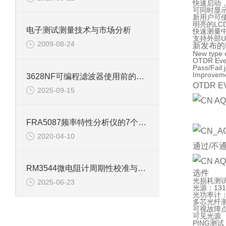
快速启动
可同时显
新用户可
明亮的L
电子测试测量技术与市场分析
快速测量
支持外部U
2009-08-24
新发布的Fi
New type 
OTDR Eve
Pass/Fail
Improveme
3628NF可编程滤波器使用前的测试运行
OTDR E
2025-09-15
FRA5087频率特性分析仪的7个特点介绍
2020-04-10
通过/不
RM3544微电阻计周期性校准与校验
选件
光损耗测
2025-06-23
光源：1310
光功率计：
多芯光纤
可视故障
可见光源
PING测试