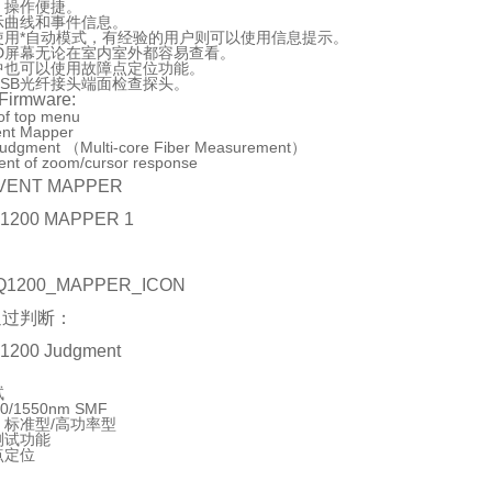
，操作便捷。
示曲线和事件信息。
使用*自动模式，有经验的用户则可以使用信息提示。
CD屏幕无论在室内室外都容易查看。
中也可以使用故障点定位功能。
SB光纤接头端面检查探头。
rmware:
of top menu
nt Mapper
 judgment （Multi-core Fiber Measurement）
nt of zoom/cursor response
VENT MAPPER
通过判断：
试
/1550nm SMF
标准型/高功率型
测试功能
点定位