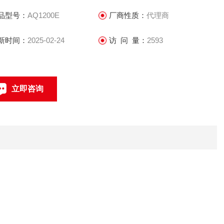
接口检测探头。
品型号：
AQ1200E
厂商性质：
代理商
体积较大的AQ7275相比，AQ1200去除了内置发射光纤选件，
新时间：
2025-02-24
访 问 量：
2593
限使用SMF光纤，动态范围减少到32dB。
立即咨询
0512-68051240
联系电话：