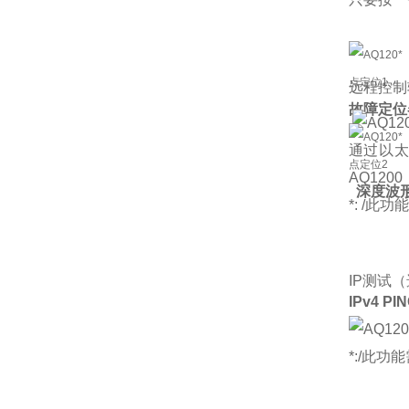
远程控
故障定位
通过以太
AQ12
深度波
*: /此
IP测试
IPv4 PI
*:/此功